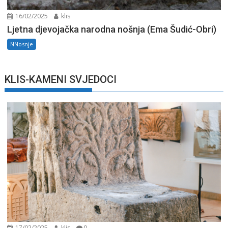
16/02/2025
klis
Ljetna djevojačka narodna nošnja (Ema Šudić-Obri)
NNosnje
KLIS-KAMENI SVJEDOCI
17/02/2025
klis
0