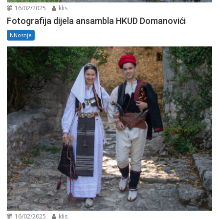
16/02/2025
klis
Fotografija dijela ansambla HKUD Domanovići
NNosnje
16/02/2025
klis