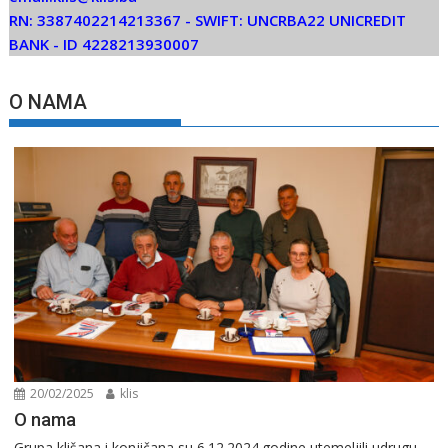
RN: 3387402214213367 -
SWIFT: UNCRBA22 UNICREDIT
BANK - ID 4228213930007
O NAMA
20/02/2025
klis
O nama
Grupa klišana i konjičana su 6.12.2024.godine utemeljili udrugu