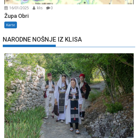
16/01/2025
klis
0
Župa Obri
Karte
NARODNE NOŠNJE IZ KLISA