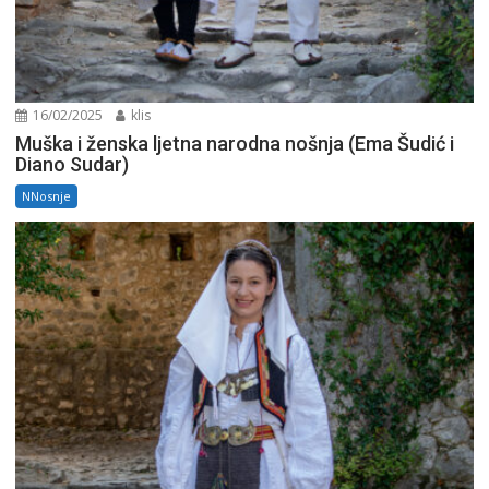
16/02/2025
klis
Muška i ženska ljetna narodna nošnja (Ema Šudić i
Diano Sudar)
NNosnje