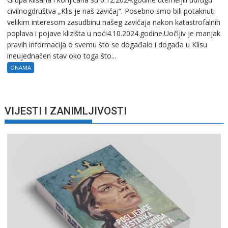
civilnogdruštva „Klis je naš zavičaj“. Posebno smo bili potaknuti
velikim interesom zasudbinu našeg zavičaja nakon katastrofalnih
poplava i pojave klizišta u noći4.10.2024.godine.Uočljiv je manjak
pravih informacija o svemu što se događalo i događa u Klisu
ineujednačen stav oko toga što...
ONAMA
VIJESTI I ZANIMLJIVOSTI