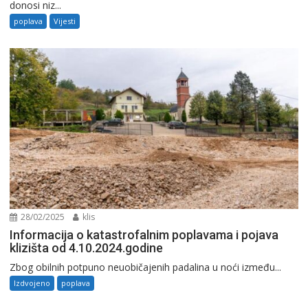
donosi niz...
poplava
Vijesti
28/02/2025
klis
Informacija o katastrofalnim poplavama i pojava
klizišta od 4.10.2024.godine
Zbog obilnih potpuno neuobičajenih padalina u noći između...
Izdvojeno
poplava