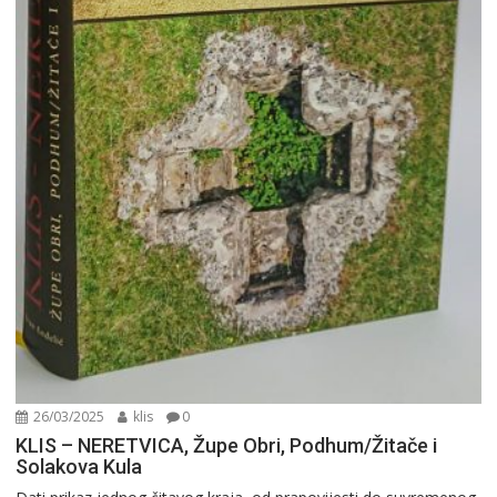
26/03/2025
klis
0
KLIS – NERETVICA, Župe Obri, Podhum/Žitače i
Solakova Kula