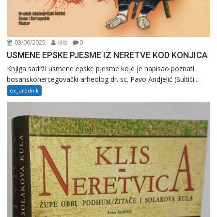
03/06/2025
klis
0
USMENE EPSKE PJESME IZ NERETVE KOD KONJICA
Knjiga sadrži usmene epske pjesme koje je napisao poznati
bosanskohercegovački arheolog dr. sc. Pavo Andjelić (Sultići...
ex_urednik