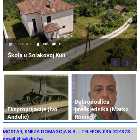
06/08/2025
klis
0
Osnovna škola u Seonici
Dobrodošlica
Eksproprijacije (Ivo
predsjednika (Marko
Anđelić)
Romić)
MOSTAR, KNEZA DOMAGOJA B.B. - TELEFON:036-324378 -
email:klis@klis.ba