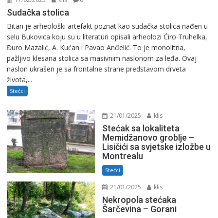
Sudačka stolica
Bitan je arheološki artefakt poznat kao sudačka stolica nađen u
selu Bukovica koju su u literaturi opisali arheolozi Ćiro Truhelka,
Đuro Mazalić, A. Kućan i Pavao Anđelić. To je monolitna,
pažljivo klesana stolica sa masivnim naslonom za leđa. Ovaj
naslon ukrašen je sa frontalne strane predstavom drveta
života,...
Stećci
21/01/2025
klis
Stećak sa lokaliteta
Memidžanovo groblje –
Lisičići sa svjetske izložbe u
Montrealu
Stećci
21/01/2025
klis
Nekropola stećaka
Šarčevina – Gorani