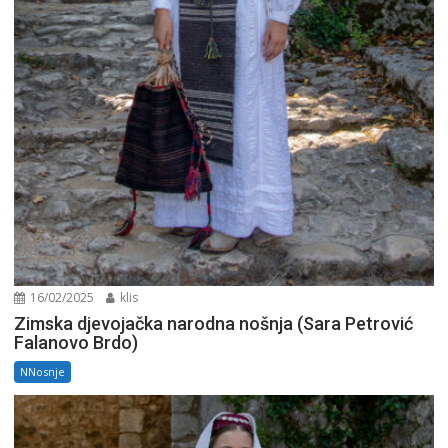
16/02/2025
klis
Zimska djevojačka narodna nošnja (Sara Petrović
Falanovo Brdo)
NNosnje