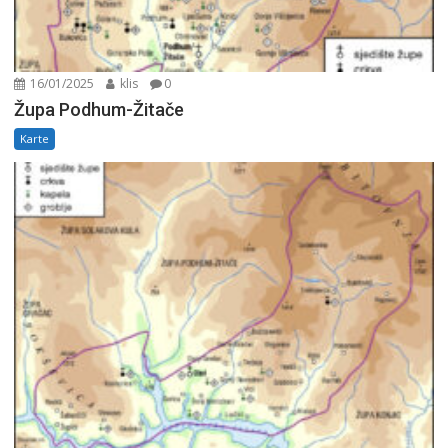
16/01/2025
klis
0
Župa Podhum-Žitače
Karte