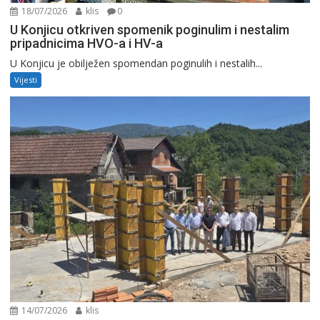
18/07/2026
klis
0
U Konjicu otkriven spomenik poginulim i nestalim
pripadnicima HVO-a i HV-a
U Konjicu je obilježen spomendan poginulih i nestalih...
Vijesti
14/07/2026
klis