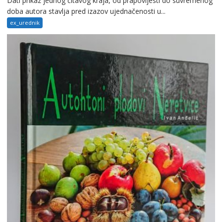
Dati prikaz jednog čitavog kraja, od prapovijesti do suvremenog
doba autora stavlja pred izazov ujednačenosti u...
ex_urednik