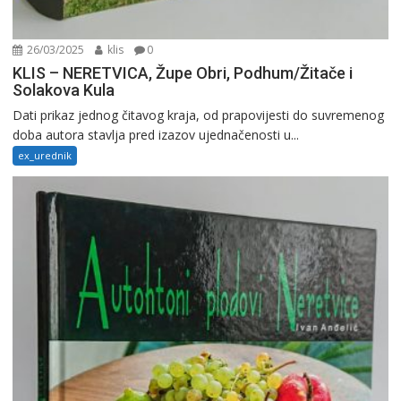
26/03/2025
klis
0
KLIS – NERETVICA, Župe Obri, Podhum/Žitače i
Solakova Kula
Dati prikaz jednog čitavog kraja, od prapovijesti do suvremenog
doba autora stavlja pred izazov ujednačenosti u...
ex_urednik