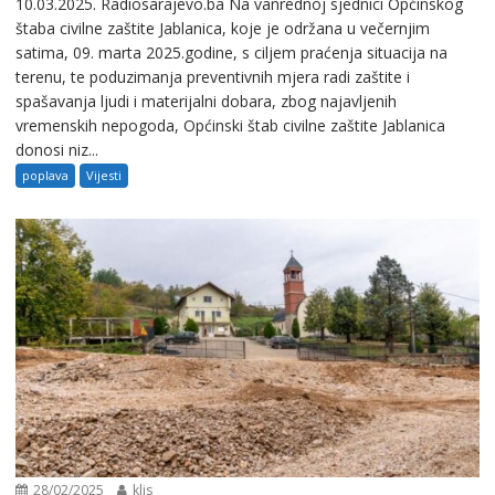
10.03.2025. Radiosarajevo.ba Na vanrednoj sjednici Općinskog
štaba civilne zaštite Jablanica, koje je održana u večernjim
satima, 09. marta 2025.godine, s ciljem praćenja situacija na
terenu, te poduzimanja preventivnih mjera radi zaštite i
spašavanja ljudi i materijalni dobara, zbog najavljenih
vremenskih nepogoda, Općinski štab civilne zaštite Jablanica
donosi niz...
poplava
Vijesti
28/02/2025
klis