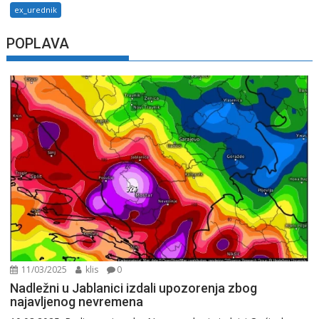
ex_urednik
POPLAVA
11/03/2025
klis
0
Nadležni u Jablanici izdali upozorenja zbog
najavljenog nevremena