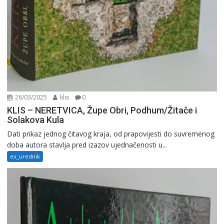
26/03/2025
klis
0
KLIS – NERETVICA, Župe Obri, Podhum/Žitače i
Solakova Kula
Dati prikaz jednog čitavog kraja, od prapovijesti do suvremenog
doba autora stavlja pred izazov ujednačenosti u...
ex_urednik