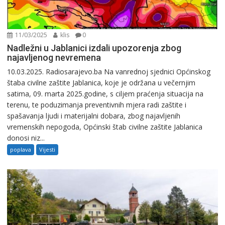
11/03/2025
klis
0
Nadležni u Jablanici izdali upozorenja zbog
najavljenog nevremena
10.03.2025. Radiosarajevo.ba Na vanrednoj sjednici Općinskog
štaba civilne zaštite Jablanica, koje je održana u večernjim
satima, 09. marta 2025.godine, s ciljem praćenja situacija na
terenu, te poduzimanja preventivnih mjera radi zaštite i
spašavanja ljudi i materijalni dobara, zbog najavljenih
vremenskih nepogoda, Općinski štab civilne zaštite Jablanica
donosi niz...
poplava
Vijesti