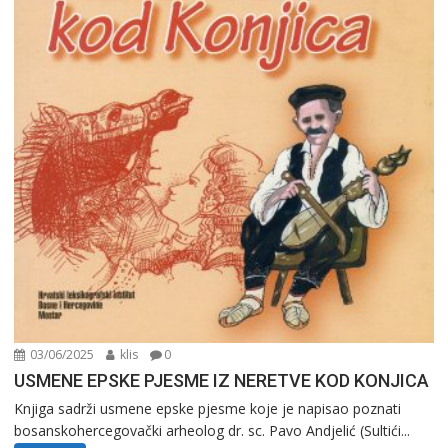
03/06/2025
klis
0
USMENE EPSKE PJESME IZ NERETVE KOD KONJICA
Knjiga sadrži usmene epske pjesme koje je napisao poznati
bosanskohercegovački arheolog dr. sc. Pavo Andjelić (Sultići...