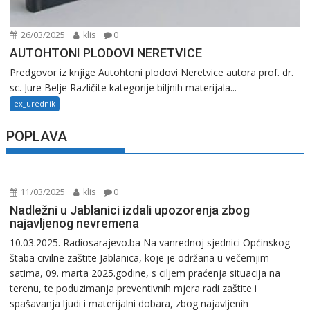
26/03/2025
klis
0
AUTOHTONI PLODOVI NERETVICE
Predgovor iz knjige Autohtoni plodovi Neretvice autora prof. dr.
sc. Jure Belje Različite kategorije biljnih materijala...
ex_urednik
POPLAVA
11/03/2025
klis
0
Nadležni u Jablanici izdali upozorenja zbog
najavljenog nevremena
10.03.2025. Radiosarajevo.ba Na vanrednoj sjednici Općinskog
štaba civilne zaštite Jablanica, koje je održana u večernjim
satima, 09. marta 2025.godine, s ciljem praćenja situacija na
terenu, te poduzimanja preventivnih mjera radi zaštite i
spašavanja ljudi i materijalni dobara, zbog najavljenih