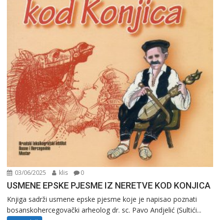
03/06/2025
klis
0
USMENE EPSKE PJESME IZ NERETVE KOD KONJICA
Knjiga sadrži usmene epske pjesme koje je napisao poznati
bosanskohercegovački arheolog dr. sc. Pavo Andjelić (Sultići...