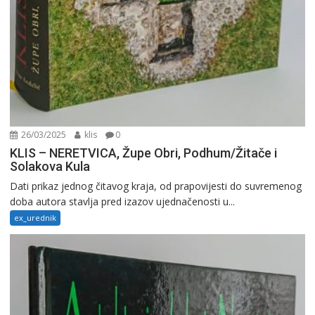
26/03/2025
klis
0
KLIS – NERETVICA, Župe Obri, Podhum/Žitače i
Solakova Kula
Dati prikaz jednog čitavog kraja, od prapovijesti do suvremenog
doba autora stavlja pred izazov ujednačenosti u...
ex_urednik