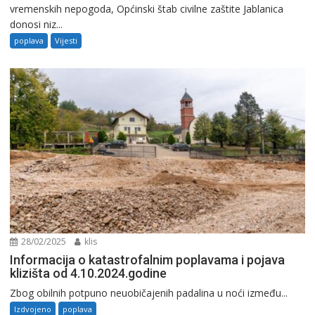
vremenskih nepogoda, Općinski štab civilne zaštite Jablanica
donosi niz...
poplava
Vijesti
28/02/2025
klis
Informacija o katastrofalnim poplavama i pojava
klizišta od 4.10.2024.godine
Zbog obilnih potpuno neuobičajenih padalina u noći između...
Izdvojeno
poplava