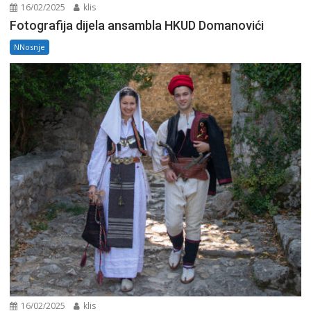
16/02/2025
klis
Fotografija dijela ansambla HKUD Domanovići
NNosnje
16/02/2025
klis