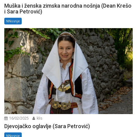
Muška i ženska zimska narodna nošnja (Dean Krešo
i Sara Petrović)
NNosnje
16/02/2025
klis
Djevojačko oglavlje (Sara Petrović)
NNosnje