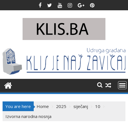
Skip
to
content
You are here
Home
2025
siječanj
10
Izvorna narodna nosnja