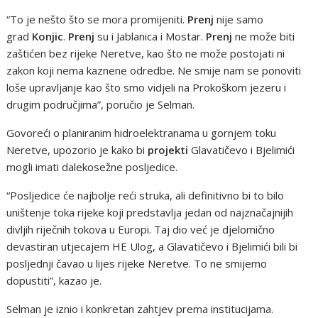
“To je nešto što se mora promijeniti.
Prenj
nije samo
grad
Konjic
.
Prenj
su i Jablanica i Mostar.
Prenj
ne može biti
zaštićen bez rijeke Neretve, kao što ne može postojati ni
zakon koji nema kaznene odredbe. Ne smije nam se ponoviti
loše upravljanje kao što smo vidjeli na Prokoškom jezeru i
drugim područjima”, poručio je Selman.
Govoreći o planiranim hidroelektranama u gornjem toku
Neretve, upozorio je kako bi
projekti
Glavatičevo i Bjelimići
mogli imati dalekosežne posljedice.
“Posljedice će najbolje reći struka, ali definitivno bi to bilo
uništenje toka rijeke koji predstavlja jedan od najznačajnijih
divljih riječnih tokova u Europi. Taj dio već je djelomično
devastiran utjecajem HE Ulog, a Glavatičevo i Bjelimići bili bi
posljednji čavao u lijes rijeke Neretve. To ne smijemo
dopustiti”, kazao je.
Selman je iznio i konkretan zahtjev prema institucijama.