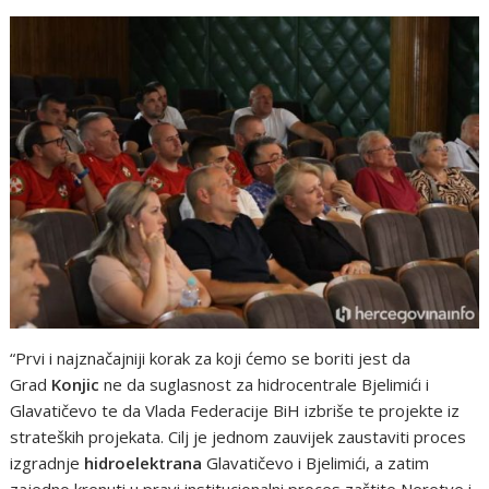
“Prvi i najznačajniji korak za koji ćemo se boriti jest da
Grad
Konjic
ne da suglasnost za hidrocentrale Bjelimići i
Glavatičevo te da Vlada Federacije BiH izbriše te projekte iz
strateških projekata. Cilj je jednom zauvijek zaustaviti proces
izgradnje
hidroelektrana
Glavatičevo i Bjelimići, a zatim
zajedno krenuti u pravi institucionalni proces zaštite Neretve i