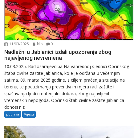
11/03/2025
klis
0
Nadležni u Jablanici izdali upozorenja zbog
najavljenog nevremena
10.03.2025. Radiosarajevo.ba Na vanrednoj sjednici Općinskog
štaba civilne zaštite Jablanica, koje je održana u večernjim
satima, 09. marta 2025.godine, s ciljem praćenja situacija na
terenu, te poduzimanja preventivnih mjera radi zaštite i
spašavanja ljudi i materijalni dobara, zbog najavljenih
vremenskih nepogoda, Općinski štab civilne zaštite Jablanica
donosi niz...
poplava
Vijesti