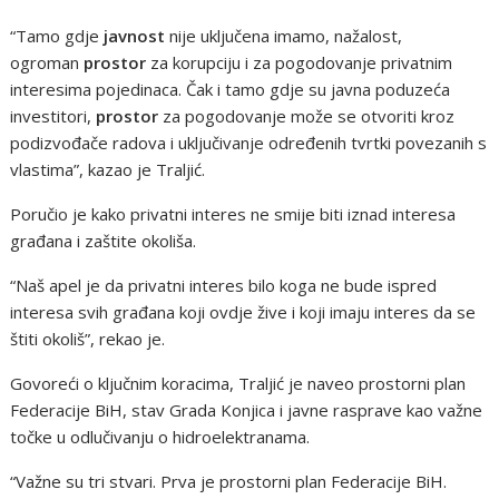
“Tamo gdje
javnost
nije uključena imamo, nažalost,
ogroman
prostor
za korupciju i za pogodovanje privatnim
interesima pojedinaca. Čak i tamo gdje su javna poduzeća
investitori,
prostor
za pogodovanje može se otvoriti kroz
podizvođače radova i uključivanje određenih tvrtki povezanih s
vlastima”, kazao je Traljić.
Poručio je kako privatni interes ne smije biti iznad interesa
građana i zaštite okoliša.
“Naš apel je da privatni interes bilo koga ne bude ispred
interesa svih građana koji ovdje žive i koji imaju interes da se
štiti okoliš”, rekao je.
Govoreći o ključnim koracima, Traljić je naveo prostorni plan
Federacije BiH, stav Grada Konjica i javne rasprave kao važne
točke u odlučivanju o hidroelektranama.
“Važne su tri stvari. Prva je prostorni plan Federacije BiH.