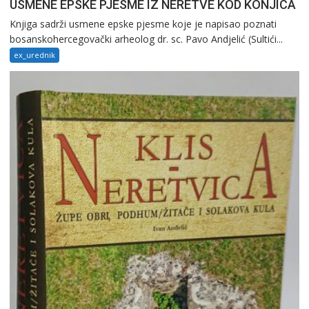
USMENE EPSKE PJESME IZ NERETVE KOD KONJICA
Knjiga sadrži usmene epske pjesme koje je napisao poznati
bosanskohercegovački arheolog dr. sc. Pavo Andjelić (Sultići...
ex_urednik