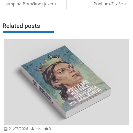
objava
kamp na Boračkom jezeru
Podhum-Žitače
Related posts
21/07/2026
klis
0