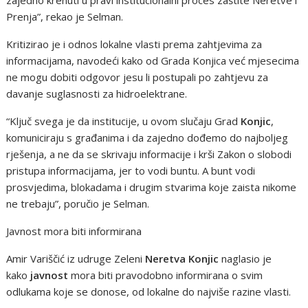
Prenja”, rekao je Selman.
Kritizirao je i odnos lokalne vlasti prema zahtjevima za
informacijama, navodeći kako od Grada Konjica već mjesecima
ne mogu dobiti odgovor jesu li postupali po zahtjevu za
davanje suglasnosti za hidroelektrane.
“Ključ svega je da institucije, u ovom slučaju Grad
Konjic
,
komuniciraju s građanima i da zajedno dođemo do najboljeg
rješenja, a ne da se skrivaju informacije i krši Zakon o slobodi
pristupa informacijama, jer to vodi buntu. A bunt vodi
prosvjedima, blokadama i drugim stvarima koje zaista nikome
ne trebaju”, poručio je Selman.
Javnost mora biti informirana
Amir Variščić iz udruge Zeleni
Neretva
Konjic
naglasio je
kako
javnost
mora biti pravodobno informirana o svim
odlukama koje se donose, od lokalne do najviše razine vlasti.