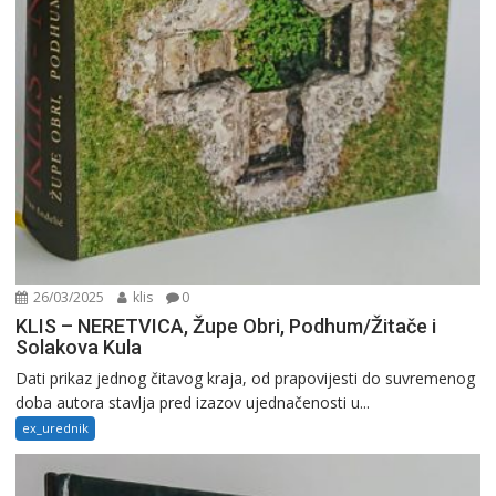
26/03/2025
klis
0
KLIS – NERETVICA, Župe Obri, Podhum/Žitače i
Solakova Kula
Dati prikaz jednog čitavog kraja, od prapovijesti do suvremenog
doba autora stavlja pred izazov ujednačenosti u...
ex_urednik