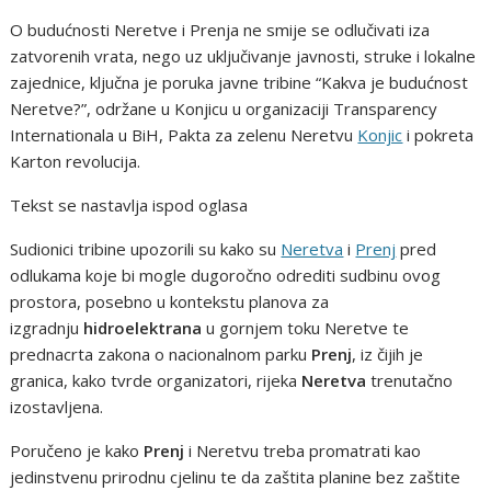
O budućnosti Neretve i Prenja ne smije se odlučivati iza
zatvorenih vrata, nego uz uključivanje javnosti, struke i lokalne
zajednice, ključna je poruka javne tribine “Kakva je budućnost
Neretve?”, održane u Konjicu u organizaciji Transparency
Internationala u BiH, Pakta za zelenu Neretvu
Konjic
i pokreta
Karton revolucija.
Tekst se nastavlja ispod oglasa
Sudionici tribine upozorili su kako su
Neretva
i
Prenj
pred
odlukama koje bi mogle dugoročno odrediti sudbinu ovog
prostora, posebno u kontekstu planova za
izgradnju
hidroelektrana
u gornjem toku Neretve te
prednacrta zakona o nacionalnom parku
Prenj
, iz čijih je
granica, kako tvrde organizatori, rijeka
Neretva
trenutačno
izostavljena.
Poručeno je kako
Prenj
i Neretvu treba promatrati kao
jedinstvenu prirodnu cjelinu te da zaštita planine bez zaštite