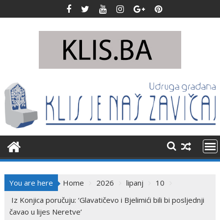
Skip
to
content
You are here
Home
2026
lipanj
10
Iz Konjica poručuju: ‘Glavatičevo i Bjelimići bili bi posljednji
čavao u lijes Neretve’