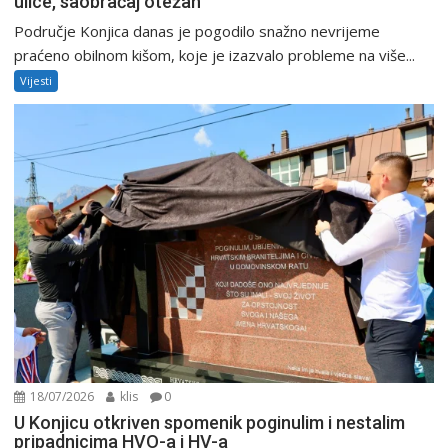
ulice, saobraćaj otežan
Područje Konjica danas je pogodilo snažno nevrijeme
praćeno obilnom kišom, koje je izazvalo probleme na više...
Vijesti
18/07/2026
klis
0
U Konjicu otkriven spomenik poginulim i nestalim
pripadnicima HVO-a i HV-a