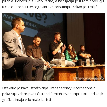
pitanja. Koncesije su vrlo važne, a
korupcija
je u tom području
u cijeloj Bosni i Hercegovini sve prisutnija”, rekao je Traljić.
Istaknuo je kako istraživanja Transparency Internationala
pokazuju zabrinjavajući trend štetnih investicija u BiH, od kojih
građani imaju vrlo malo koristi.