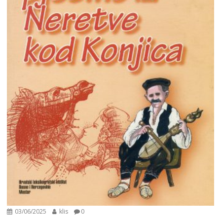
03/06/2025
klis
0