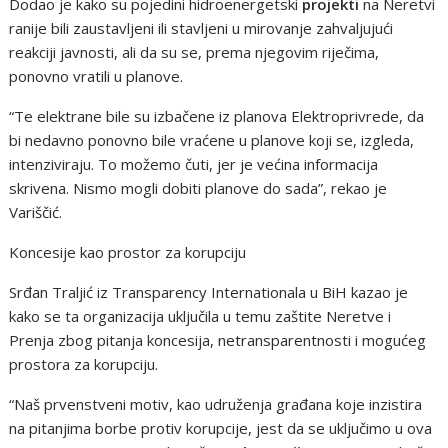
Dodao je kako su pojedini hidroenergetski
projekti
na Neretvi
ranije bili zaustavljeni ili stavljeni u mirovanje zahvaljujući
reakciji javnosti, ali da su se, prema njegovim riječima,
ponovno vratili u planove.
“Te elektrane bile su izbačene iz planova Elektroprivrede, da
bi nedavno ponovno bile vraćene u planove koji se, izgleda,
intenziviraju. To možemo čuti, jer je većina informacija
skrivena. Nismo mogli dobiti planove do sada”, rekao je
Variščić.
Koncesije kao prostor za korupciju
Srđan Traljić iz Transparency Internationala u BiH kazao je
kako se ta organizacija uključila u temu zaštite Neretve i
Prenja zbog pitanja koncesija, netransparentnosti i mogućeg
prostora za korupciju.
“Naš prvenstveni motiv, kao udruženja građana koje inzistira
na pitanjima borbe protiv korupcije, jest da se uključimo u ova