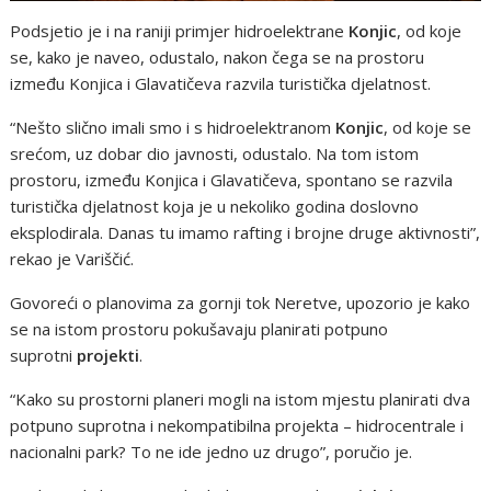
Podsjetio je i na raniji primjer hidroelektrane
Konjic
, od koje
se, kako je naveo, odustalo, nakon čega se na prostoru
između Konjica i Glavatičeva razvila turistička djelatnost.
“Nešto slično imali smo i s hidroelektranom
Konjic
, od koje se
srećom, uz dobar dio javnosti, odustalo. Na tom istom
prostoru, između Konjica i Glavatičeva, spontano se razvila
turistička djelatnost koja je u nekoliko godina doslovno
eksplodirala. Danas tu imamo rafting i brojne druge aktivnosti”,
rekao je Variščić.
Govoreći o planovima za gornji tok Neretve, upozorio je kako
se na istom prostoru pokušavaju planirati potpuno
suprotni
projekti
.
“Kako su prostorni planeri mogli na istom mjestu planirati dva
potpuno suprotna i nekompatibilna projekta – hidrocentrale i
nacionalni park? To ne ide jedno uz drugo”, poručio je.