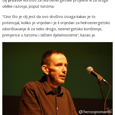
oblike razvoja, poput turizma.
“Ono što je cilj jest da ovo društvo izvaga kakav je to
potencijal, koliko je vrijedan i je li vrijedan za hidroenergetsko
iskorištavanje ili za neko drugo, neenergetsko korištenje,
primjerice u turizmu i sličnim djelatnostima”, kazao je.