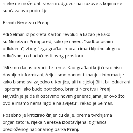
rijeke ne može dati stvarni odgovor na izazove s kojima se
suočava ovo područje.
Braniti Neretvu i Prenj
Adi Selman iz pokreta Karton revolucija kazao je kako
su
Neretva
i
Prenj
pred, kako je naveo, “sudbonosnim
odlukama”, zbog čega građani moraju imati ključnu ulogu u
odlučivanju o budućnosti ovog prostora.
“Mi smo danas otvorili te teme. Kao građani koji često nisu
dovoljno informirani, željeli smo ponuditi znanje i informacije
kako bismo svi zajedno u Konjicu, ali i u cijeloj BiH, bili educirani
i spremni, ako bude potrebno, braniti Neretvu i
Prenj
.
Najvažnije je da ih ostavimo novim generacijama jer ovo što
ovdje imamo nema nigdje na svijetu”, rekao je Selman.
Posebno je kritizirao činjenicu da je, prema tvrdnjama
organizatora, rijeka
Neretva
izostavljena iz granica
predloženog nacionalnog parka
Prenj
.