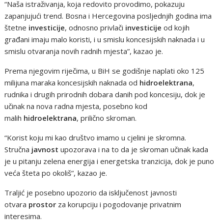
“Naša istraživanja, koja redovito provodimo, pokazuju
zapanjujući trend. Bosna i Hercegovina posljednjih godina ima
štetne
investicije
, odnosno privlači
investicije
od kojih
građani imaju malo koristi, i u smislu koncesijskih naknada i u
smislu otvaranja novih radnih mjesta”, kazao je.
Prema njegovim riječima, u BiH se godišnje naplati oko 125
milijuna maraka koncesijskih naknada od
hidroelektrana
,
rudnika i drugih prirodnih dobara danih pod koncesiju, dok je
učinak na nova radna mjesta, posebno kod
malih
hidroelektrana
, prilično skroman.
“Korist koju mi kao društvo imamo u cjelini je skromna.
Stručna
javnost
upozorava i na to da je skroman učinak kada
je u pitanju zelena energija i energetska tranzicija, dok je puno
veća šteta po okoliš”, kazao je.
Traljić je posebno upozorio da isključenost javnosti
otvara
prostor
za korupciju i pogodovanje privatnim
interesima.