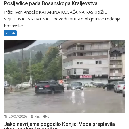
Posljedice pada Bosanskoga Kraljevstva
Piše: Ivan Anđelić KATARINA KOSAČA NA RASKRIŽJU
SVJETOVA I VREMENA U povodu 600-te obljetnice rođenja
bosanske...
Vijesti
20/07/2026
klis
0
Jako nevrijeme pogodilo Konjic: Voda preplavila