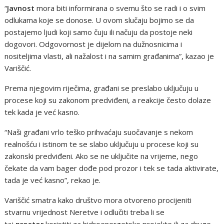
“
Javnost
mora biti informirana o svemu što se radi i o svim
odlukama koje se donose. U ovom slučaju bojimo se da
postajemo ljudi koji samo čuju ili načuju da postoje neki
dogovori. Odgovornost je dijelom na dužnosnicima i
nositeljima vlasti, ali nažalost i na samim građanima”, kazao je
Variščić.
Prema njegovim riječima, građani se preslabo uključuju u
procese koji su zakonom predviđeni, a reakcije često dolaze
tek kada je već kasno.
“Naši građani vrlo teško prihvaćaju suočavanje s nekom
realnošću i istinom te se slabo uključuju u procese koji su
zakonski predviđeni. Ako se ne uključite na vrijeme, nego
čekate da vam bager dođe pod prozor i tek se tada aktivirate,
tada je već kasno”, rekao je.
Variščić smatra kako društvo mora otvoreno procijeniti
stvarnu vrijednost Neretve i odlučiti treba li se
taj
prostor
koristiti za hidroenergetske projekte ili za druge