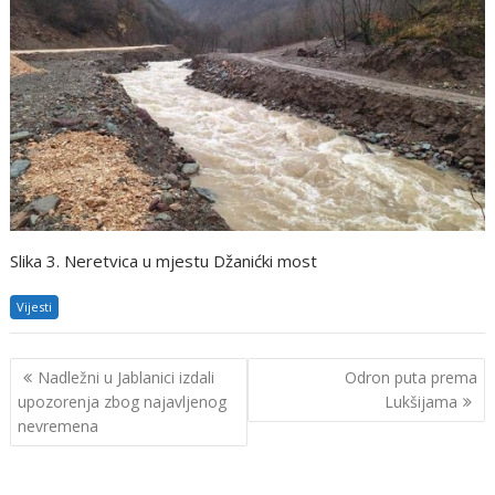
Slika 3. Neretvica u mjestu Džanićki most
Vijesti
Navigacija
Nadležni u Jablanici izdali
Odron puta prema
objava
upozorenja zbog najavljenog
Lukšijama
nevremena