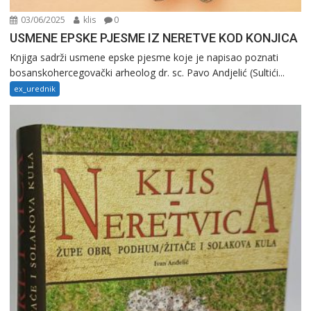
03/06/2025
klis
0
USMENE EPSKE PJESME IZ NERETVE KOD KONJICA
Knjiga sadrži usmene epske pjesme koje je napisao poznati
bosanskohercegovački arheolog dr. sc. Pavo Andjelić (Sultići...
ex_urednik