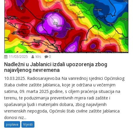
11/03/2025
klis
0
Nadležni u Jablanici izdali upozorenja zbog
najavljenog nevremena
10.03.2025. Radiosarajevo.ba Na vanrednoj sjednici Općinskog
štaba civilne zaštite Jablanica, koje je održana u večernjim
satima, 09. marta 2025.godine, s ciljem praćenja situacija na
terenu, te poduzimanja preventivnih mjera radi zaštite i
spašavanja ljudi i materijalni dobara, zbog najavljenih
vremenskih nepogoda, Općinski štab civilne zaštite Jablanica
donosi niz...
poplava
Vijesti