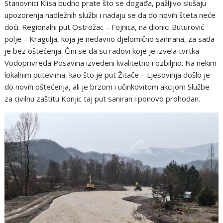
Stanovnici Klisa budno prate što se događa, pažljivo slušaju
upozorenja nadležnih službi i nadaju se da do novih šteta neće
doći. Regionalni put Ostrožac – Fojnica, na dionici Buturović
polje – Kragulja, koja je nedavno djelomično sanirana, za sada
je bez oštećenja. Čini se da su radovi koje je izvela tvrtka
Vodoprivreda Posavina izvedeni kvalitetno i ozbiljno. Na nekim
lokalnim putevima, kao što je put Žitače – Ljesovinja došlo je
do novih oštećenja, ali je brzom i učinkovitom akcijom Službe
za civilnu zaštitu Konjic taj put saniran i ponovo prohodan.