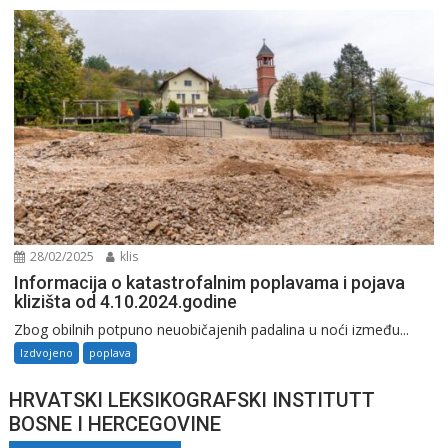
28/02/2025
klis
Informacija o katastrofalnim poplavama i pojava
klizišta od 4.10.2024.godine
Zbog obilnih potpuno neuobičajenih padalina u noći između...
Izdvojeno
poplava
HRVATSKI LEKSIKOGRAFSKI INSTITUTT
BOSNE I HERCEGOVINE