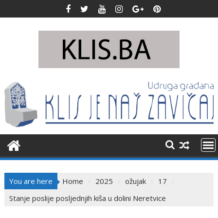
Skip
to
content
You are here
Home
2025
ožujak
17
Stanje poslije posljednjih kiša u dolini Neretvice