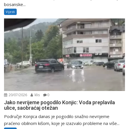
bosanske...
Vijesti
20/07/2026
klis
0
Jako nevrijeme pogodilo Konjic: Voda preplavila
ulice, saobraćaj otežan
Područje Konjica danas je pogodilo snažno nevrijeme
praćeno obilnom kišom, koje je izazvalo probleme na više...