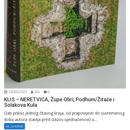
26/03/2025
klis
0
KLIS – NERETVICA, Župe Obri, Podhum/Žitače i
Solakova Kula
Dati prikaz jednog čitavog kraja, od prapovijesti do suvremenog
doba autora stavlja pred izazov ujednačenosti u...
ex_urednik