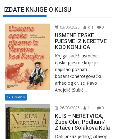
IZDATE KNJIGE O KLISU
03/06/2025
klis
0
USMENE EPSKE
PJESME IZ NERETVE
KOD KONJICA
Knjiga sadrži usmene
epske pjesme koje je
napisao poznati
bosanskohercegovački
arheolog dr. sc. Pavo
Andjelić (Sultići...
ex_urednik
26/03/2025
klis
0
KLIS – NERETVICA,
Župe Obri, Podhum/
Žitače i Solakova Kula
Dati prikaz jednog čitavog