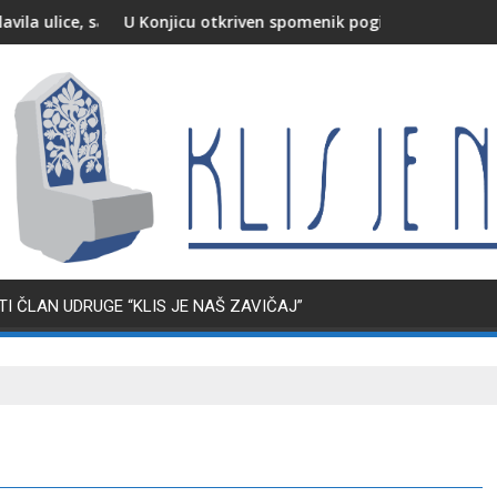
en spomenik poginulim i nestalim pripadnicima HVO-a i HV-a
HBOR obišao radove na 
I ČLAN UDRUGE “KLIS JE NAŠ ZAVIČAJ”