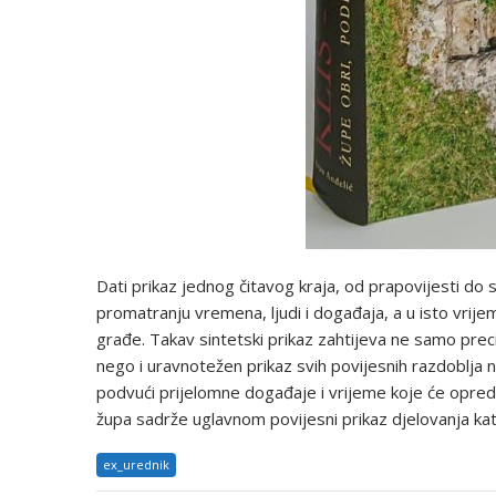
Dati prikaz jednog čitavog kraja, od prapovijesti d
promatranju vremena, ljudi i događaja, a u isto vrije
građe. Takav sintetski prikaz zahtijeva ne samo preciz
nego i uravnotežen prikaz svih povijesnih razdoblja 
podvući prijelomne događaje i vrijeme koje će opredij
župa sadrže uglavnom povijesni prikaz djelovanja ka
ex_urednik