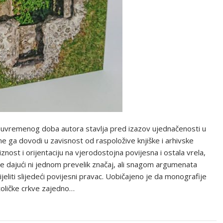
o suvremenog doba autora stavlja pred izazov ujednačenosti u
me ga dovodi u zavisnost od raspoložive knjiške i arhivske
nost i orijentaciju na vjerodostojna povijesna i ostala vrela,
ne dajući ni jednom prevelik značaj, ali snagom argumenata
eliti slijedeći povijesni pravac. Uobičajeno je da monografije
toličke crkve zajedno…