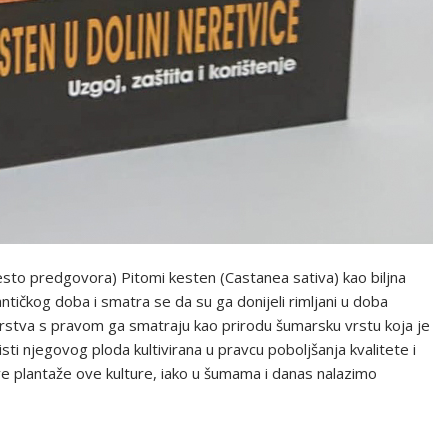
jesto predgovora) Pitomi kesten (Castanea sativa) kao biljna
antičkog doba i smatra se da su ga donijeli rimljani u doba
rstva s pravom ga smatraju kao prirodu šumarsku vrstu koja je
ti njegovog ploda kultivirana u pravcu poboljšanja kvalitete i
ave plantaže ove kulture, iako u šumama i danas nalazimo