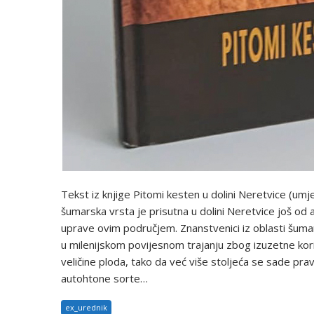
Tekst iz knjige Pitomi kesten u dolini Neretvice (um
šumarska vrsta je prisutna u dolini Neretvice još od 
uprave ovim područjem. Znanstvenici iz oblasti šuma
u milenijskom povijesnom trajanju zbog izuzetne koris
veličine ploda, tako da već više stoljeća se sade pr
autohtone sorte…
ex_urednik