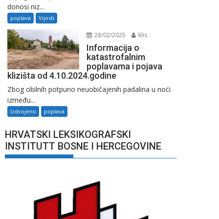
donosi niz...
poplava
Vijesti
28/02/2025
klis
Informacija o
katastrofalnim
poplavama i pojava
klizišta od 4.10.2024.godine
Zbog obilnih potpuno neuobičajenih padalina u noći
između...
Izdvojeno
poplava
HRVATSKI LEKSIKOGRAFSKI
INSTITUTT BOSNE I HERCEGOVINE