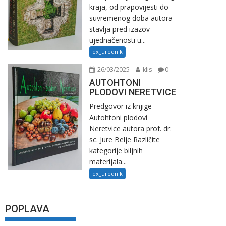
kraja, od prapovijesti do
suvremenog doba autora
stavlja pred izazov
ujednačenosti u...
ex_urednik
26/03/2025
klis
0
AUTOHTONI
PLODOVI NERETVICE
Predgovor iz knjige
Autohtoni plodovi
Neretvice autora prof. dr.
sc. Jure Belje Različite
kategorije biljnih
materijala...
ex_urednik
POPLAVA