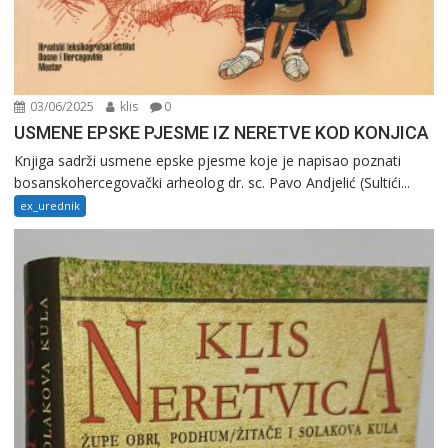
03/06/2025
klis
0
USMENE EPSKE PJESME IZ NERETVE KOD KONJICA
Knjiga sadrži usmene epske pjesme koje je napisao poznati
bosanskohercegovački arheolog dr. sc. Pavo Andjelić (Sultići...
ex_urednik