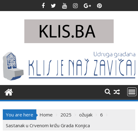
Skip
to
content
You are here
Home
2025
ožujak
6
Sastanak u Crvenom križu Grada Konjica