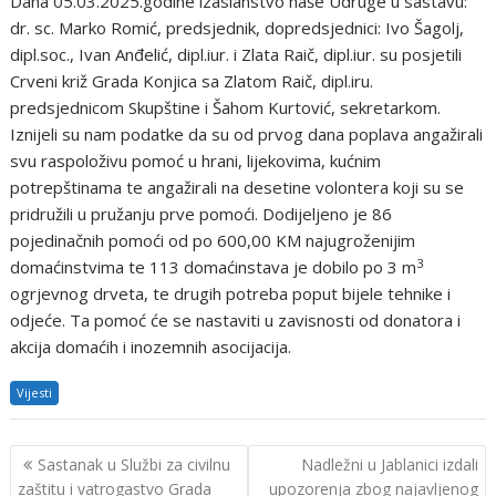
Dana 05.03.2025.godine izaslanstvo naše Udruge u sastavu:
dr. sc. Marko Romić, predsjednik, dopredsjednici: Ivo Šagolj,
dipl.soc., Ivan Anđelić, dipl.iur. i Zlata Raič, dipl.iur. su posjetili
Crveni križ Grada Konjica sa Zlatom Raič, dipl.iru.
predsjednicom Skupštine i Šahom Kurtović, sekretarkom.
Iznijeli su nam podatke da su od prvog dana poplava angažirali
svu raspoloživu pomoć u hrani, lijekovima, kućnim
potrepštinama te angažirali na desetine volontera koji su se
pridružili u pružanju prve pomoći. Dodijeljeno je 86
pojedinačnih pomoći od po 600,00 KM najugroženijim
3
domaćinstvima te 113 domaćinstava je dobilo po 3 m
ogrjevnog drveta, te drugih potreba poput bijele tehnike i
odjeće. Ta pomoć će se nastaviti u zavisnosti od donatora i
akcija domaćih i inozemnih asocijacija.
Vijesti
Navigacija
Sastanak u Službi za civilnu
Nadležni u Jablanici izdali
objava
zaštitu i vatrogastvo Grada
upozorenja zbog najavljenog