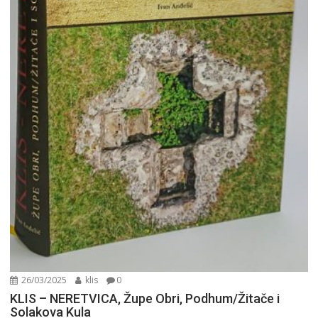
26/03/2025
klis
0
KLIS – NERETVICA, Župe Obri, Podhum/Žitače i
Solakova Kula