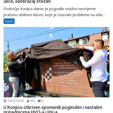
ulice, saobraćaj otežan
Područje Konjica danas je pogodilo snažno nevrijeme
praćeno obilnom kišom, koje je izazvalo probleme na više...
Vijesti
18/07/2026
klis
0
U Konjicu otkriven spomenik poginulim i nestalim
pripadnicima HVO-a i HV-a