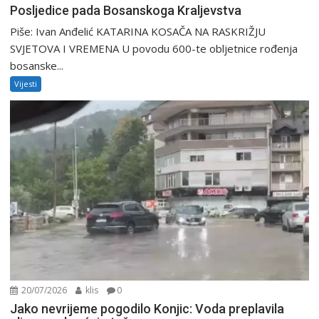
Posljedice pada Bosanskoga Kraljevstva
Piše: Ivan Anđelić KATARINA KOSAČA NA RASKRIŽJU
SVJETOVA I VREMENA U povodu 600-te obljetnice rođenja
bosanske...
Vijesti
20/07/2026
klis
0
Jako nevrijeme pogodilo Konjic: Voda preplavila