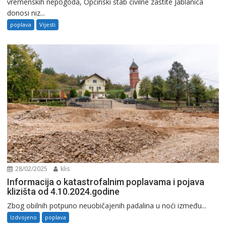
vremenskih nepogoda, Općinski štab civilne zaštite Jablanica
donosi niz...
poplava
Vijesti
28/02/2025
klis
Informacija o katastrofalnim poplavama i pojava
klizišta od 4.10.2024.godine
Zbog obilnih potpuno neuobičajenih padalina u noći između...
Izdvojeno
poplava