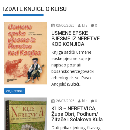
IZDATE KNJIGE O KLISU
03/06/2025
klis
0
USMENE EPSKE
PJESME IZ NERETVE
KOD KONJICA
Knjiga sadrži usmene
epske pjesme koje je
napisao poznati
bosanskohercegovački
arheolog dr. sc. Pavo
Andjelić (Sultići...
ex_urednik
26/03/2025
klis
0
KLIS – NERETVICA,
Župe Obri, Podhum/
Žitače i Solakova Kula
Dati prikaz jednog čitavog