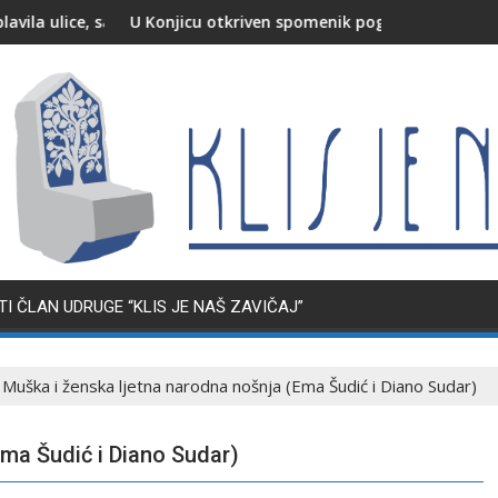
aj otežan
onjicu otkriven spomenik poginulim i nestalim pripadnicima HVO
HBOR obiš
I ČLAN UDRUGE “KLIS JE NAŠ ZAVIČAJ”
Muška i ženska ljetna narodna nošnja (Ema Šudić i Diano Sudar)
Ema Šudić i Diano Sudar)