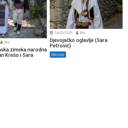
16/02/2025
klis
Djevojačko oglavlje (Sara
klis
Petrović)
nska zimska narodna
an Krešo i Sara
NNosnje