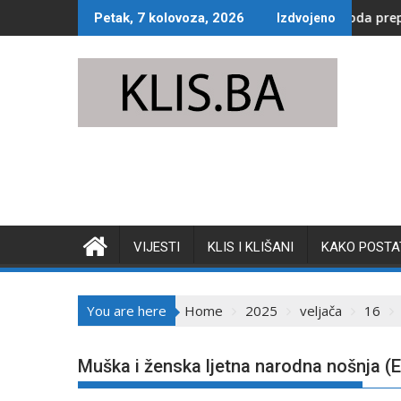
Skip
Jako nevrijeme pogodilo Konjic: Voda preplavila ulice, saobrać
U K
Petak, 7 kolovoza, 2026
Izdvojeno
to
content
VIJESTI
KLIS I KLIŠANI
KAKO POSTAT
You are here
Home
2025
veljača
16
Muška i ženska ljetna narodna nošnja (