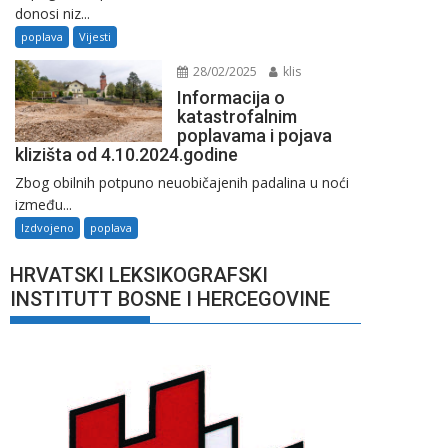
donosi niz...
poplava
Vijesti
28/02/2025
klis
Informacija o
katastrofalnim
poplavama i pojava
klizišta od 4.10.2024.godine
Zbog obilnih potpuno neuobičajenih padalina u noći
između...
Izdvojeno
poplava
HRVATSKI LEKSIKOGRAFSKI
INSTITUTT BOSNE I HERCEGOVINE