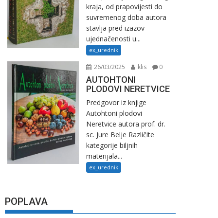
kraja, od prapovijesti do
suvremenog doba autora
stavlja pred izazov
ujednačenosti u...
ex_urednik
26/03/2025
klis
0
AUTOHTONI
PLODOVI NERETVICE
Predgovor iz knjige
Autohtoni plodovi
Neretvice autora prof. dr.
sc. Jure Belje Različite
kategorije biljnih
materijala...
ex_urednik
POPLAVA