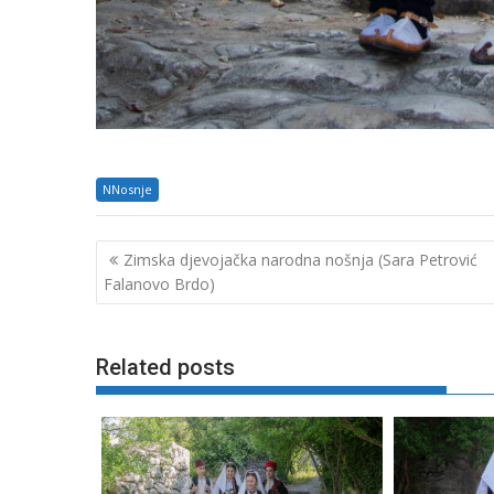
NNosnje
Navigacija
Zimska djevojačka narodna nošnja (Sara Petrović
objava
Falanovo Brdo)
Related posts