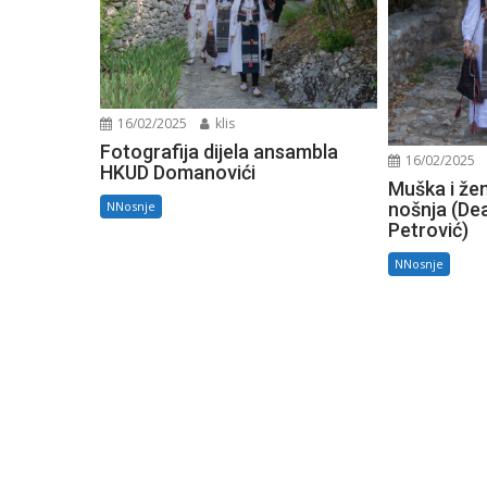
16/02/2025
klis
Fotografija dijela ansambla
16/02/2025
HKUD Domanovići
Muška i že
NNosnje
nošnja (De
Petrović)
NNosnje