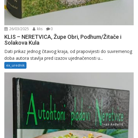
26/03/2025
klis
0
KLIS – NERETVICA, Župe Obri, Podhum/Žitače i
Solakova Kula
Dati prikaz jednog čitavog kraja, od prapovijesti do suvremenog
doba autora stavlja pred izazov ujednačenosti u...
ex_urednik