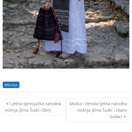
NNosnje
Navigacija
Ljetna djevojačka narodna
Muška i ženska ljetna narodna
objava
nošnja (Ema Šudić-Obri)
nošnja (Ema Šudić i Diano
Sudar)