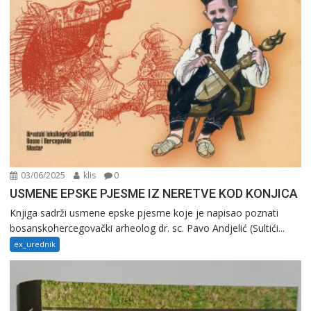
03/06/2025
klis
0
USMENE EPSKE PJESME IZ NERETVE KOD KONJICA
Knjiga sadrži usmene epske pjesme koje je napisao poznati
bosanskohercegovački arheolog dr. sc. Pavo Andjelić (Sultići...
ex_urednik