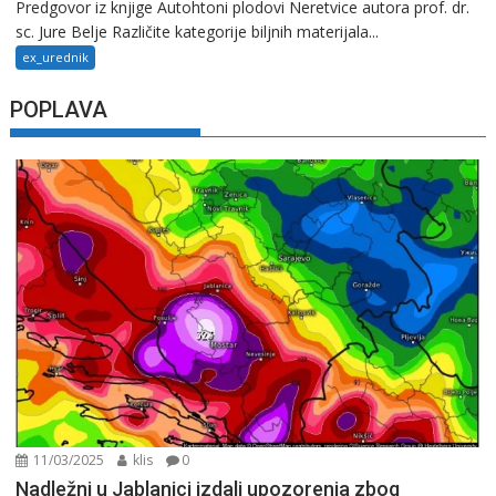
Predgovor iz knjige Autohtoni plodovi Neretvice autora prof. dr.
sc. Jure Belje Različite kategorije biljnih materijala...
ex_urednik
POPLAVA
11/03/2025
klis
0
Nadležni u Jablanici izdali upozorenja zbog