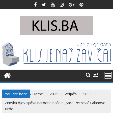
Skip
to
content
You are here
Home
2025
veljača
16
Zimska djevojačka narodna nošnja (Sara Petrović Falanovo
Brdo)