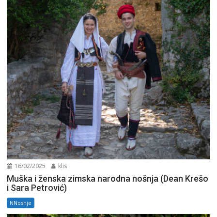
16/02/2025
klis
Muška i ženska zimska narodna nošnja (Dean Krešo
i Sara Petrović)
NNosnje