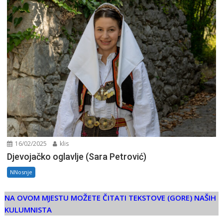
16/02/2025
klis
Djevojačko oglavlje (Sara Petrović)
NNosnje
NA OVOM MJESTU MOŽETE ČITATI TEKSTOVE (GORE) NAŠIH
KULUMNISTA