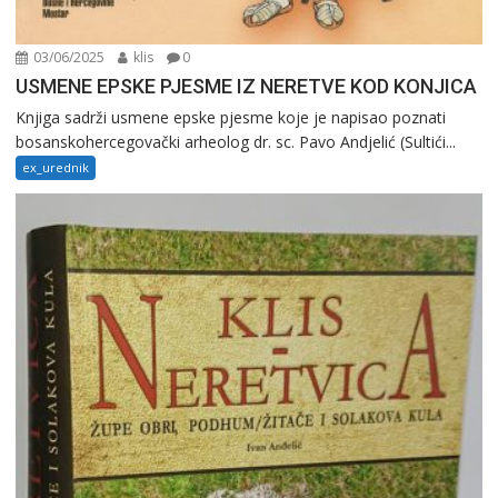
03/06/2025
klis
0
USMENE EPSKE PJESME IZ NERETVE KOD KONJICA
Knjiga sadrži usmene epske pjesme koje je napisao poznati
bosanskohercegovački arheolog dr. sc. Pavo Andjelić (Sultići...
ex_urednik