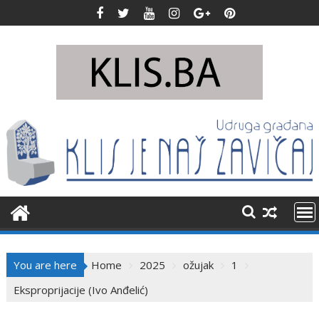
Skip
to
content
You are here
Home
2025
ožujak
1
Eksproprijacije (Ivo Anđelić)