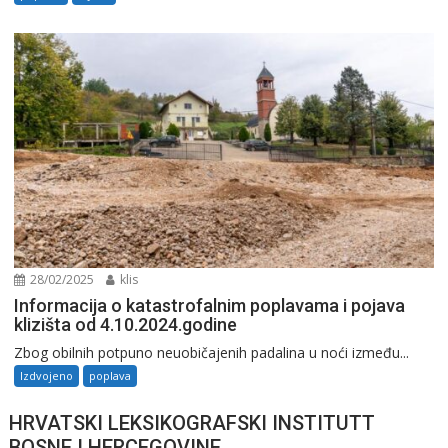
28/02/2025
klis
Informacija o katastrofalnim poplavama i pojava
klizišta od 4.10.2024.godine
Zbog obilnih potpuno neuobičajenih padalina u noći između...
Izdvojeno
poplava
HRVATSKI LEKSIKOGRAFSKI INSTITUTT
BOSNE I HERCEGOVINE