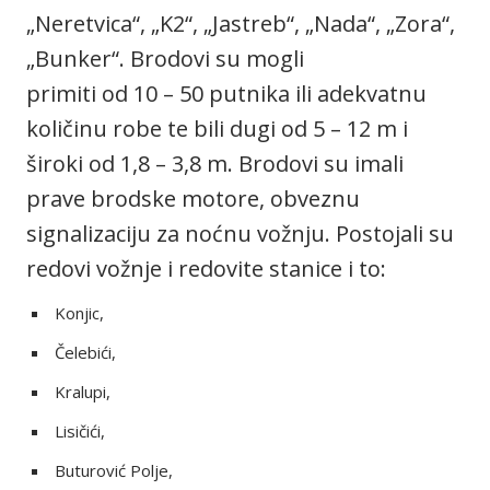
„Neretvica“, „K2“, „Jastreb“, „Nada“, „Zora“,
„Bunker“. Brodovi su mogli
primiti od 10 – 50 putnika ili adekvatnu
količinu robe te bili dugi od 5 – 12 m i
široki od 1,8 – 3,8 m. Brodovi su imali
prave brodske motore, obveznu
signalizaciju za noćnu vožnju. Postojali su
redovi vožnje i redovite stanice i to:
Konjic,
Čelebići,
Kralupi,
Lisičići,
Buturović Polje,