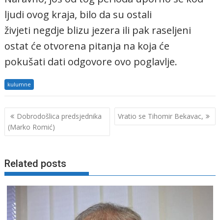
ljudi ovog kraja, bilo da su ostali
živjeti negdje blizu jezera ili pak raseljeni
ostat će otvorena pitanja na koja će
pokušati dati odgovore ovo poglavlje.
kulumne
Navigacija
Dobrodošlica predsjednika
Vratio se Tihomir Bekavac,
objava
(Marko Romić)
Related posts