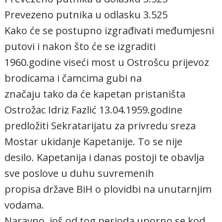
Prevezeno putnika u odlasku 3.525
Kako će se postupno izgrađivati međumjesni
putovi i nakon što će se izgraditi
1960.godine viseći most u Ostrošcu prijevoz
brodicama i čamcima gubi na
značaju tako da će kapetan pristaništa
Ostrožac Idriz Fazlić 13.04.1959.godine
predložiti Sekratarijatu za privredu sreza
Mostar ukidanje Kapetanije. To se nije
desilo. Kapetanija i danas postoji te obavlja
sve poslove u duhu suvremenih
propisa države BiH o plovidbi na unutarnjim
vodama.
Naravno, još od tog perioda uporno se kod