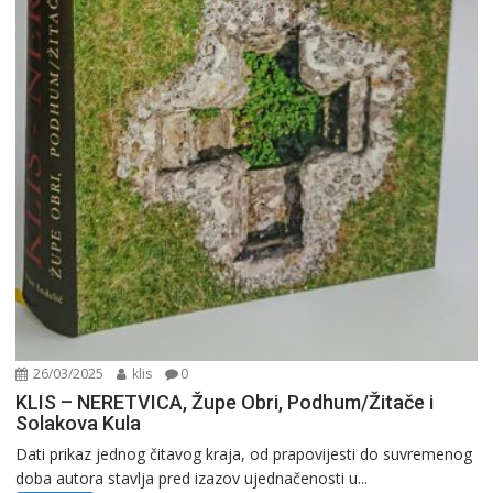
26/03/2025
klis
0
KLIS – NERETVICA, Župe Obri, Podhum/Žitače i
Solakova Kula
Dati prikaz jednog čitavog kraja, od prapovijesti do suvremenog
doba autora stavlja pred izazov ujednačenosti u...