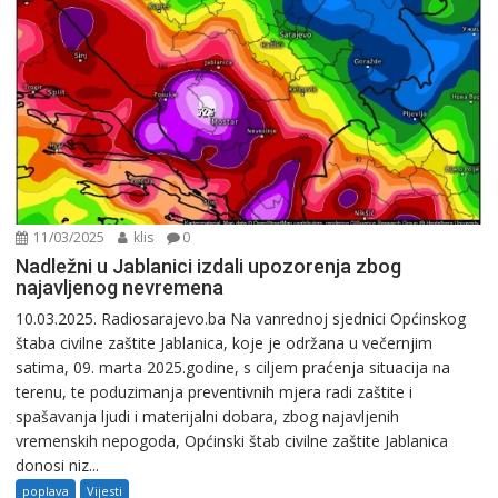
11/03/2025
klis
0
Nadležni u Jablanici izdali upozorenja zbog
najavljenog nevremena
10.03.2025. Radiosarajevo.ba Na vanrednoj sjednici Općinskog
štaba civilne zaštite Jablanica, koje je održana u večernjim
satima, 09. marta 2025.godine, s ciljem praćenja situacija na
terenu, te poduzimanja preventivnih mjera radi zaštite i
spašavanja ljudi i materijalni dobara, zbog najavljenih
vremenskih nepogoda, Općinski štab civilne zaštite Jablanica
donosi niz...
poplava
Vijesti