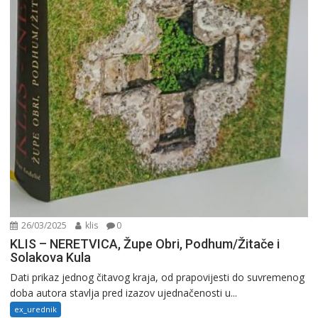
26/03/2025
klis
0
KLIS – NERETVICA, Župe Obri, Podhum/Žitače i
Solakova Kula
Dati prikaz jednog čitavog kraja, od prapovijesti do suvremenog
doba autora stavlja pred izazov ujednačenosti u...
ex_urednik