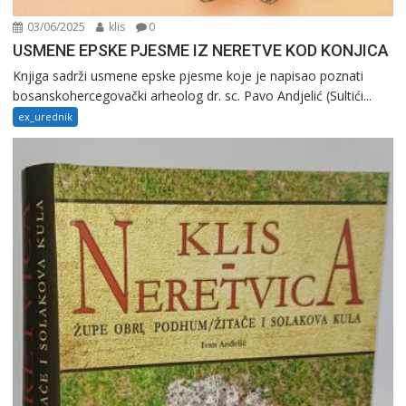
03/06/2025
klis
0
USMENE EPSKE PJESME IZ NERETVE KOD KONJICA
Knjiga sadrži usmene epske pjesme koje je napisao poznati
bosanskohercegovački arheolog dr. sc. Pavo Andjelić (Sultići...
ex_urednik