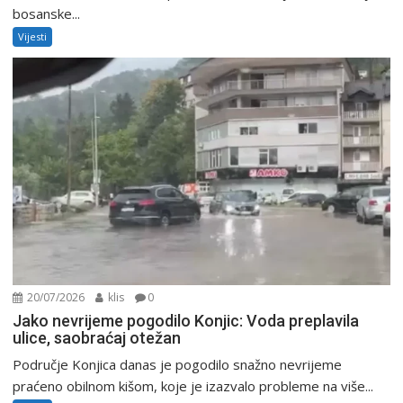
bosanske...
Vijesti
20/07/2026
klis
0
Jako nevrijeme pogodilo Konjic: Voda preplavila
ulice, saobraćaj otežan
Područje Konjica danas je pogodilo snažno nevrijeme
praćeno obilnom kišom, koje je izazvalo probleme na više...