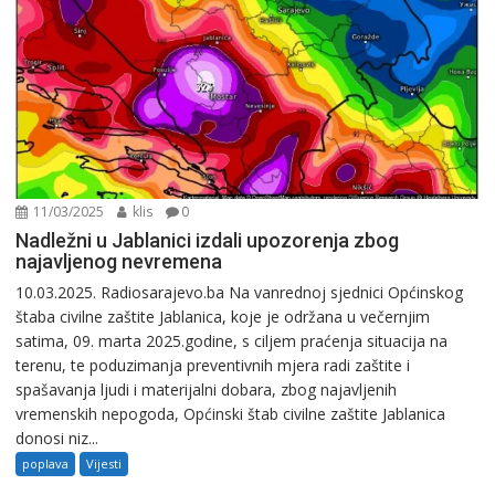
11/03/2025
klis
0
Nadležni u Jablanici izdali upozorenja zbog
najavljenog nevremena
10.03.2025. Radiosarajevo.ba Na vanrednoj sjednici Općinskog
štaba civilne zaštite Jablanica, koje je održana u večernjim
satima, 09. marta 2025.godine, s ciljem praćenja situacija na
terenu, te poduzimanja preventivnih mjera radi zaštite i
spašavanja ljudi i materijalni dobara, zbog najavljenih
vremenskih nepogoda, Općinski štab civilne zaštite Jablanica
donosi niz...
poplava
Vijesti