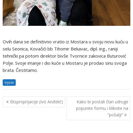
Ovih dana se definitivno vratio iz Mostara u svoju novu kuću u
selu Seonica, Kovačići bb Tihomir Bekavac, dipl. ing., raniji
tehnički pa potom direktor bivše Tvornice zakovica Buturović
Polje. Svoje imanje i dio kuće u Mostaru je prodao sinu svoga
brata. Čestitamo.
Vijesti
Navigacija
Eksproprijacije (Ivo Anđelić)
Kako bi postali član udruge
objava
popunite formu i kliknite na
“pošalji”