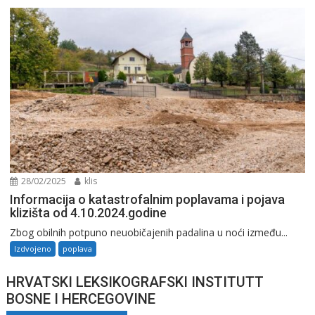
28/02/2025
klis
Informacija o katastrofalnim poplavama i pojava
klizišta od 4.10.2024.godine
Zbog obilnih potpuno neuobičajenih padalina u noći između...
Izdvojeno
poplava
HRVATSKI LEKSIKOGRAFSKI INSTITUTT
BOSNE I HERCEGOVINE