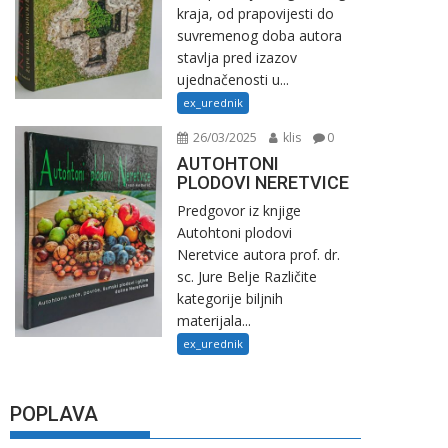
kraja, od prapovijesti do
suvremenog doba autora
stavlja pred izazov
ujednačenosti u...
ex_urednik
26/03/2025
klis
0
AUTOHTONI
PLODOVI NERETVICE
Predgovor iz knjige
Autohtoni plodovi
Neretvice autora prof. dr.
sc. Jure Belje Različite
kategorije biljnih
materijala...
ex_urednik
POPLAVA