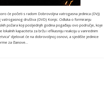
skoro će početi s radom Dobrovoljna vatrogasna jedinica (DVJ)
og vatrogasnog društva (DVD) Konjic. Odluka o formiranju
mskih požara koji posljednjih godina pogađaju ovo područje, koje
e lokalnih kapaciteta za bržu i efikasniju reakciju u vanrednim
vica” djelovat će na dobrovoljnoj osnovi, a sjedište jedinice
iforme za članove…