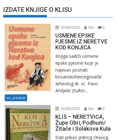
IZDATE KNJIGE O KLISU
03/06/2025
klis
0
USMENE EPSKE
PJESME IZ NERETVE
KOD KONJICA
Knjiga sadrži usmene
epske pjesme koje je
napisao poznati
bosanskohercegovački
arheolog dr. sc. Pavo
Andjelić (Sultići...
ex_urednik
26/03/2025
klis
0
KLIS – NERETVICA,
Župe Obri, Podhum/
Žitače i Solakova Kula
Dati prikaz jednog čitavog