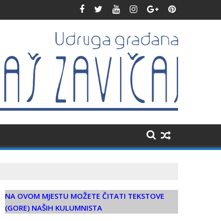
ripadnicima HVO-a i HV-a
HBOR obišao radove na novoj čitaonici kod Konjica
NA OVOM MJESTU MOŽETE ČITATI TEKSTOVE
(GORE) NAŠIH KULUMNISTA