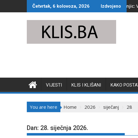
Skip
Jako nevrijeme pogodilo Konjic: Voda preplavil
Četvrtak, 6 kolovoza, 2026
Izdvojeno
to
content
VIJESTI
KLIS I KLIŠANI
KAKO POSTAT
You are here
Home
2026
siječanj
28
Dan:
28. siječnja 2026.