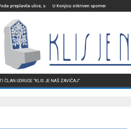
a ulice, saobraćaj otežan
U Konjicu otkriven spomenik poginulim i nestalim p
I ČLAN UDRUGE “KLIS JE NAŠ ZAVIČAJ”