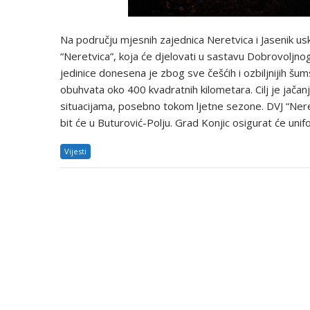
Na području mjesnih zajednica Neretvica i Jasenik u
“Neretvica”, koja će djelovati u sastavu Dobrovoljn
jedinice donesena je zbog sve češćih i ozbiljnijih šu
obuhvata oko 400 kvadratnih kilometara. Cilj je jačanj
situacijama, posebno tokom ljetne sezone. DVJ “Neret
bit će u Buturović-Polju. Grad Konjic osigurat će un
Vijesti