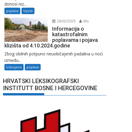
donosi niz...
poplava
Vijesti
28/02/2025
klis
Informacija o
katastrofalnim
poplavama i pojava
klizišta od 4.10.2024.godine
Zbog obilnih potpuno neuobičajenih padalina u noći
između...
Izdvojeno
poplava
HRVATSKI LEKSIKOGRAFSKI
INSTITUTT BOSNE I HERCEGOVINE