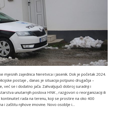
ke mjesnih zajednica Neretvica i Jasenik. Dok je početak 2024.
icijske postaje , danas je situacija potpuno drugačija –
 već se i dodatno jača. Zahvaljujući dobroj suradnji i
tarstva unutarnjih poslova HNK , razgovori o reorganizaciji ili
 kontinuitet rada na terenu, koji se prostire na oko 400
a i zaštitu njihove imovine. Novo osoblje i…