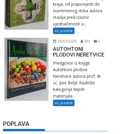
kraja, od prapovijesti do
suvremenog doba autora
stavlja pred izazov
ujednačenosti u...
ex_urednik
26/03/2025
klis
0
AUTOHTONI
PLODOVI NERETVICE
Predgovor iz knjige
Autohtoni plodovi
Neretvice autora prof. dr.
sc. Jure Belje Različite
kategorije biljnih
materijala...
ex_urednik
POPLAVA