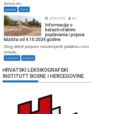
donosi niz...
poplava
Vijesti
28/02/2025
klis
Informacija o
katastrofalnim
poplavama i pojava
klizišta od 4.10.2024.godine
Zbog obilnih potpuno neuobičajenih padalina u noći
između...
Izdvojeno
poplava
HRVATSKI LEKSIKOGRAFSKI
INSTITUTT BOSNE I HERCEGOVINE