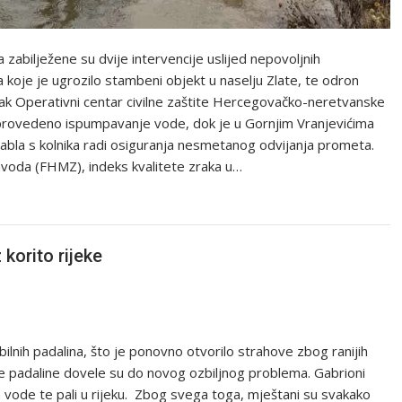
 zabilježene su dvije intervencije uslijed nepovoljnih
ita koje je ugrozilo stambeni objekt u naselju Zlate, te odron
ljak Operativni centar civilne zaštite Hercegovačko-neretvanske
 provedeno ispumpavanje vode, dok je u Gornjim Vranjevićima
stabla s kolnika radi osiguranja nesmetanog odvijanja prometa.
oda (FHMZ), indeks kvalitete zraka u…
 korito rijeke
obilnih padalina, što je ponovno otvorilo strahove zbog ranijih
ne padaline dovele su do novog ozbiljnog problema. Gabrioni
om vode te pali u rijeku. Zbog svega toga, mještani su svakako