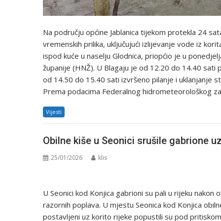
Na području općine Jablanica tijekom protekla 24 sata
vremenskih prilika, uključujući izlijevanje vode iz kor
ispod kuće u naselju Glodnica, priopćio je u ponedje
županije (HNŽ). U Blagaju je od 12.20 do 14.40 sati
od 14.50 do 15.40 sati izvršeno pilanje i uklanjanje 
Prema podacima Federalnog hidrometeorološkog zav
Vijesti
Obilne kiše u Seonici srušile gabrione uz
25/01/2026
klis
U Seonici kod Konjica gabrioni su pali u rijeku nakon 
razornih poplava. U mjestu Seonica kod Konjica obil
postavljeni uz korito rijeke popustili su pod pritisk