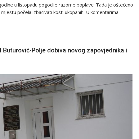
e godine u listopadu pogodile razorne poplave. Tada je oštećeno
om mjestu počela izbacivati kosti ukopanih U komentarima
I Buturović-Polje dobiva novog zapovjednika i