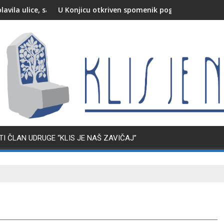
iven spomenik poginulim i nestalim pripadnicima HVO-a i HV-a
HBOR obišao radove n
I ČLAN UDRUGE “KLIS JE NAŠ ZAVIČAJ”