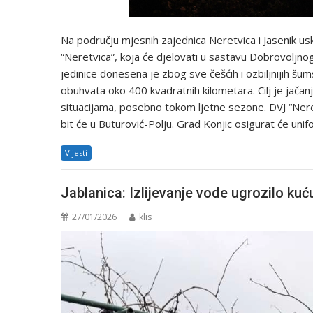
Na području mjesnih zajednica Neretvica i Jasenik u
“Neretvica”, koja će djelovati u sastavu Dobrovoljn
jedinice donesena je zbog sve češćih i ozbiljnijih šu
obuhvata oko 400 kvadratnih kilometara. Cilj je jačanj
situacijama, posebno tokom ljetne sezone. DVJ “Neret
bit će u Buturović-Polju. Grad Konjic osigurat će un
Vijesti
Jablanica: Izlijevanje vode ugrozilo kuć
27/01/2026
klis