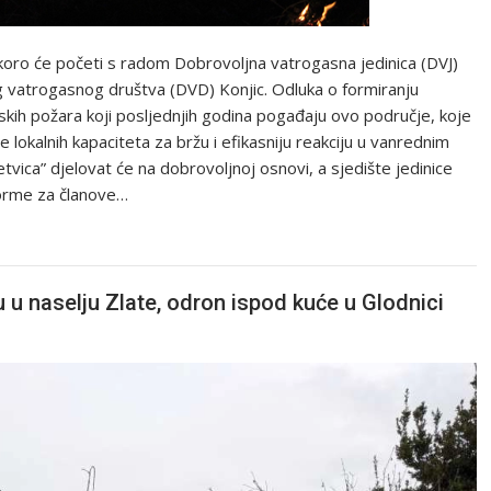
skoro će početi s radom Dobrovoljna vatrogasna jedinica (DVJ)
og vatrogasnog društva (DVD) Konjic. Odluka o formiranju
mskih požara koji posljednjih godina pogađaju ovo područje, koje
e lokalnih kapaciteta za bržu i efikasniju reakciju u vanrednim
vica” djelovat će na dobrovoljnoj osnovi, a sjedište jedinice
iforme za članove…
u u naselju Zlate, odron ispod kuće u Glodnici