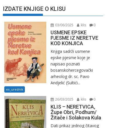
IZDATE KNJIGE O KLISU
03/06/2025
klis
0
USMENE EPSKE
PJESME IZ NERETVE
KOD KONJICA
Knjiga sadrži usmene
epske pjesme koje je
napisao poznati
bosanskohercegovački
arheolog dr. sc. Pavo
Andjelić (Sultići...
ex_urednik
26/03/2025
klis
0
KLIS – NERETVICA,
Župe Obri, Podhum/
Žitače i Solakova Kula
Dati prikaz jednog čitavog