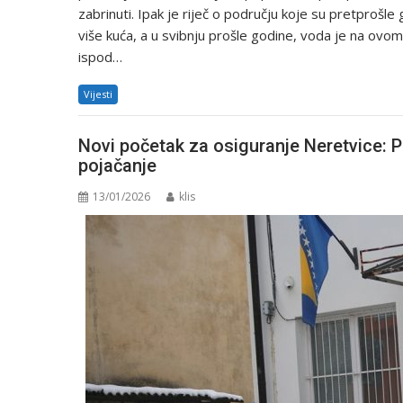
zabrinuti. Ipak je riječ o području koje su pretprošl
više kuća, a u svibnju prošle godine, voda je na ov
ispod…
Vijesti
Novi početak za osiguranje Neretvice: P
pojačanje
13/01/2026
klis