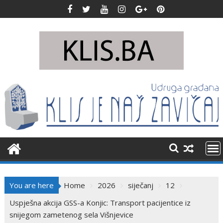
Skip
to
content
You are here
Home
2026
siječanj
12
Uspješna akcija GSS-a Konjic: Transport pacijentice iz
snijegom zametenog sela Višnjevice