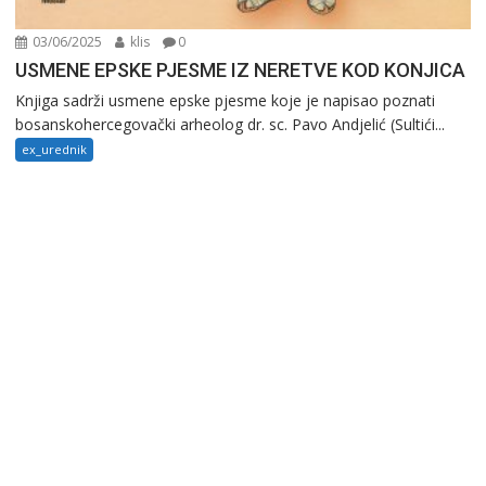
03/06/2025
klis
0
USMENE EPSKE PJESME IZ NERETVE KOD KONJICA
Knjiga sadrži usmene epske pjesme koje je napisao poznati
bosanskohercegovački arheolog dr. sc. Pavo Andjelić (Sultići...
ex_urednik