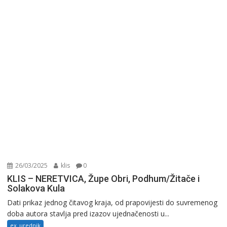
26/03/2025
klis
0
KLIS – NERETVICA, Župe Obri, Podhum/Žitače i
Solakova Kula
Dati prikaz jednog čitavog kraja, od prapovijesti do suvremenog
doba autora stavlja pred izazov ujednačenosti u...
ex_urednik