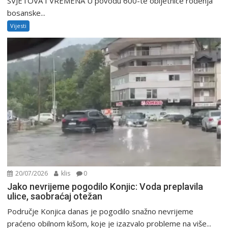
SVJETOVA I VREMENA U povodu 600-te obljetnice rođenja
bosanske...
Vijesti
20/07/2026
klis
0
Jako nevrijeme pogodilo Konjic: Voda preplavila
ulice, saobraćaj otežan
Područje Konjica danas je pogodilo snažno nevrijeme
praćeno obilnom kišom, koje je izazvalo probleme na više...