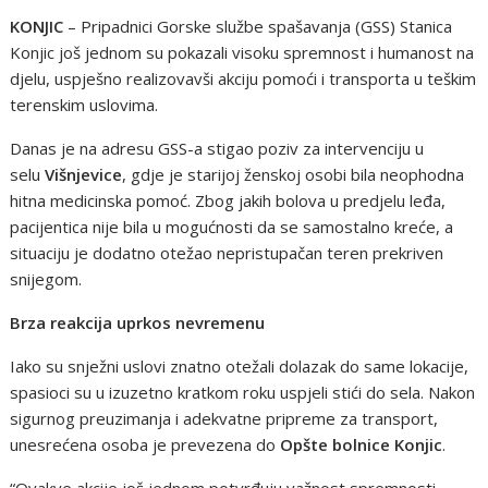
KONJIC
– Pripadnici Gorske službe spašavanja (GSS) Stanica
Konjic još jednom su pokazali visoku spremnost i humanost na
djelu, uspješno realizovavši akciju pomoći i transporta u teškim
terenskim uslovima.
Danas je na adresu GSS-a stigao poziv za intervenciju u
selu
Višnjevice
, gdje je starijoj ženskoj osobi bila neophodna
hitna medicinska pomoć. Zbog jakih bolova u predjelu leđa,
pacijentica nije bila u mogućnosti da se samostalno kreće, a
situaciju je dodatno otežao nepristupačan teren prekriven
snijegom.
Brza reakcija uprkos nevremenu
Iako su snježni uslovi znatno otežali dolazak do same lokacije,
spasioci su u izuzetno kratkom roku uspjeli stići do sela. Nakon
sigurnog preuzimanja i adekvatne pripreme za transport,
unesrećena osoba je prevezena do
Opšte bolnice Konjic
.