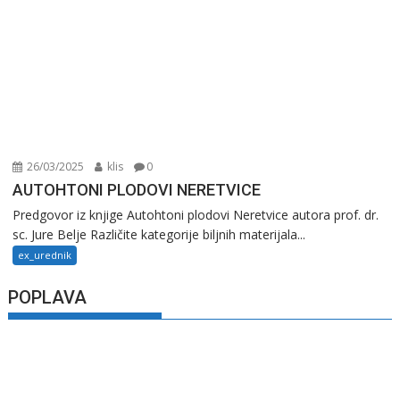
26/03/2025
klis
0
AUTOHTONI PLODOVI NERETVICE
Predgovor iz knjige Autohtoni plodovi Neretvice autora prof. dr.
sc. Jure Belje Različite kategorije biljnih materijala...
ex_urednik
POPLAVA