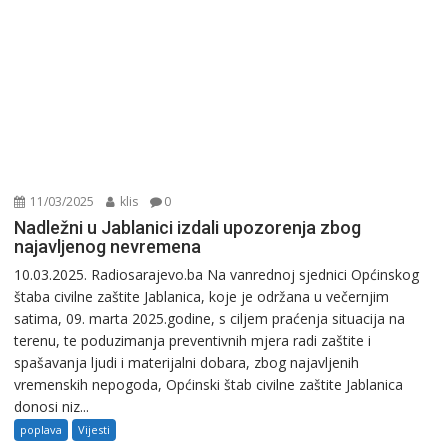
11/03/2025
klis
0
Nadležni u Jablanici izdali upozorenja zbog
najavljenog nevremena
10.03.2025. Radiosarajevo.ba Na vanrednoj sjednici Općinskog
štaba civilne zaštite Jablanica, koje je održana u večernjim
satima, 09. marta 2025.godine, s ciljem praćenja situacija na
terenu, te poduzimanja preventivnih mjera radi zaštite i
spašavanja ljudi i materijalni dobara, zbog najavljenih
vremenskih nepogoda, Općinski štab civilne zaštite Jablanica
donosi niz...
poplava
Vijesti