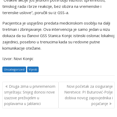
“Ovakve akcije još jednom potvrđuju važnost spremnosti,
timskog rada i brze reakcije, bez obzira na vremenske i
terenske uslove”, poručili su iz GSS-a.
Pacijentica je uspješno predata medicinskom osoblju na dalji
tretman i zbrinjavanje. Ova intervencija je samo jedan u nizu
dokaza da su članovi GSS Stanica Konjic istinski oslonac lokalnoj
zajednici, posebno u trenucima kada su redovne putne
komunikacije otežane.
Izvor: Novi Konjic
Uncategorized
Vijesti
Navigacija
Druga zima u privremenom
Novi početak za osiguranje
objava
smještaju: Snijeg donosi nove
Neretvice: PI Buturović-Polje
izazove preživjelim u
dobiva novog zapovjednika i
poplavama u Jablanici
pojačanje