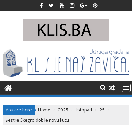
Skip
to
content
You are here
Home
2025
listopad
25
Sestre Škegro dobile novu kuću