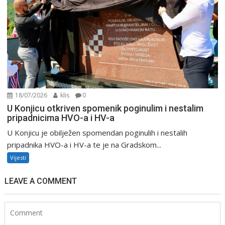
18/07/2026
klis
0
U Konjicu otkriven spomenik poginulim i nestalim
pripadnicima HVO-a i HV-a
U Konjicu je obilježen spomendan poginulih i nestalih
pripadnika HVO-a i HV-a te je na Gradskom...
Vijesti
LEAVE A COMMENT