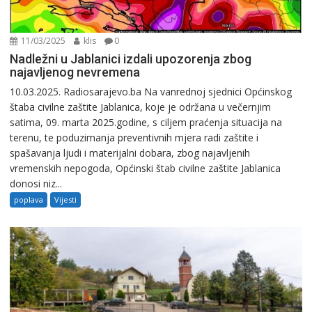
11/03/2025
klis
0
Nadležni u Jablanici izdali upozorenja zbog
najavljenog nevremena
10.03.2025. Radiosarajevo.ba Na vanrednoj sjednici Općinskog
štaba civilne zaštite Jablanica, koje je održana u večernjim
satima, 09. marta 2025.godine, s ciljem praćenja situacija na
terenu, te poduzimanja preventivnih mjera radi zaštite i
spašavanja ljudi i materijalni dobara, zbog najavljenih
vremenskih nepogoda, Općinski štab civilne zaštite Jablanica
donosi niz...
poplava
Vijesti