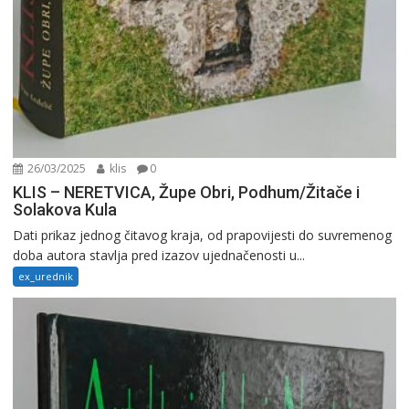
26/03/2025
klis
0
KLIS – NERETVICA, Župe Obri, Podhum/Žitače i
Solakova Kula
Dati prikaz jednog čitavog kraja, od prapovijesti do suvremenog
doba autora stavlja pred izazov ujednačenosti u...
ex_urednik