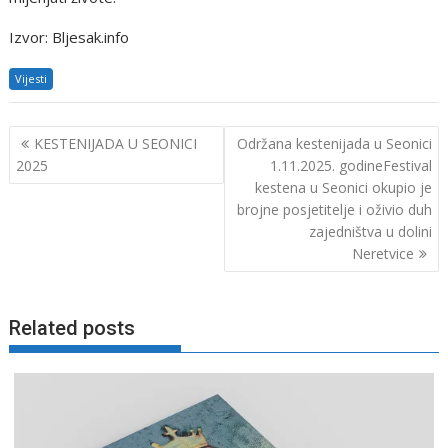
Izvor: Bljesak.info
Vijesti
Navigacija
KESTENIJADA U SEONICI
Održana kestenijada u Seonici
objava
2025
1.11.2025. godineFestival
kestena u Seonici okupio je
brojne posjetitelje i oživio duh
zajedništva u dolini
Neretvice
Related posts