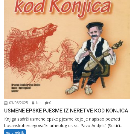
03/06/2025
klis
0
USMENE EPSKE PJESME IZ NERETVE KOD KONJICA
Knjiga sadrži usmene epske pjesme koje je napisao poznati
bosanskohercegovački arheolog dr. sc. Pavo Andjelić (Sultići...
ex_urednik