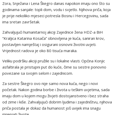
Zora, Snježana i Lena Škegro danas napokon imaju ono što su
godinama sanjale: topli dom, vodu i svjetlo. Njihova priča, koja
je prije nekoliko mjeseci potresla Bosnu i Hercegovinu, sada
ima sretan završetak.
Zahvaljujući humanitarnoj akciji Zajednice žena HDZ-a BiH
“Kraljica Katarina Kosača” obnovljena je kuća, saniran krov,
postavljen namještaj i osigurani osnovni životni uvjeti.
Vrijednost radova je oko 80 tisuća maraka.
Veliku podršku akciji pružile su i lokalne vlasti. Općina Konjic
asfaltirala je pristupni put do kuće, čime su sestre ponovno
povezane sa svojim selom i zajednicom.
Za sestre Škegro ovo nije samo nova kuća, nego i novi
početak. Nakon godina borbe i života u teškim uvjetima, sada
imaju dom u kojem mogu živjeti dostojanstveno i bez straha
od zime i kiše. Zahvaljujući dobrim ljudima i zajedništvu, njihova
priča postala je dokaz da humanost još uvijek ima snagu
mijenjati živote.