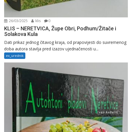
26/03/2025
klis
0
KLIS – NERETVICA, Župe Obri, Podhum/Žitače i
Solakova Kula
Dati prikaz jednog čitavog kraja, od prapovijesti do suvremenog
doba autora stavlja pred izazov ujednačenosti u...
ex_urednik