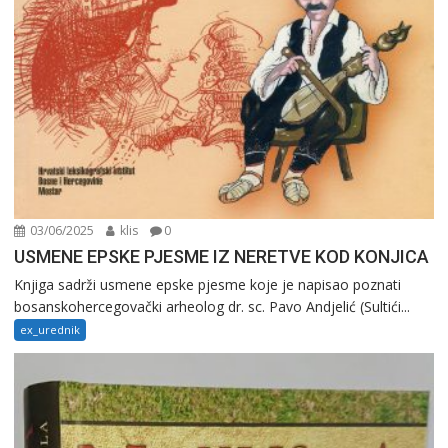
03/06/2025
klis
0
USMENE EPSKE PJESME IZ NERETVE KOD KONJICA
Knjiga sadrži usmene epske pjesme koje je napisao poznati
bosanskohercegovački arheolog dr. sc. Pavo Andjelić (Sultići...
ex_urednik