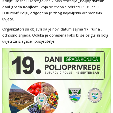
Konjic, Bosna i Hercegovina – Manifestacija
„Poljoprivredni
dani grada Konjica“
, koja se trebala održati 11. rujna u
Buturović Polju, odgođena je zbog najavljenih vremenskih
uvjeta.
Organizatori su objavili da je novi datum sajma
17. rujna
,
odnosno srijeda. Odluka je donesena kako bi se osigurali bolji
uvjeti za izlagače i posjetitelje.