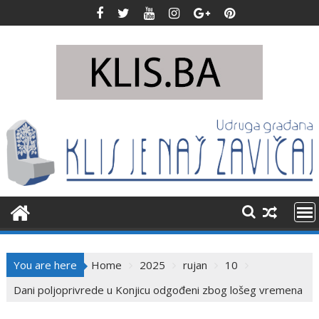
Skip
to
content
You are here
Home
2025
rujan
10
Dani poljoprivrede u Konjicu odgođeni zbog lošeg vremena