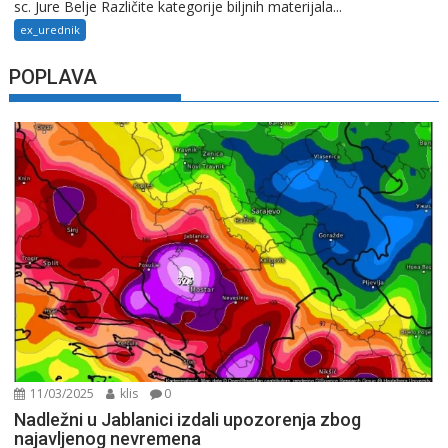
sc. Jure Belje Različite kategorije biljnih materijala...
ex_urednik
POPLAVA
11/03/2025
klis
0
Nadležni u Jablanici izdali upozorenja zbog
najavljenog nevremena