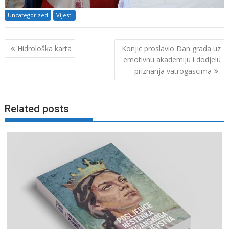
Uncategorized
Vijesti
Navigacija
Hidrološka karta
Konjic proslavio Dan grada uz
objava
emotivnu akademiju i dodjelu
priznanja vatrogascima
Related posts