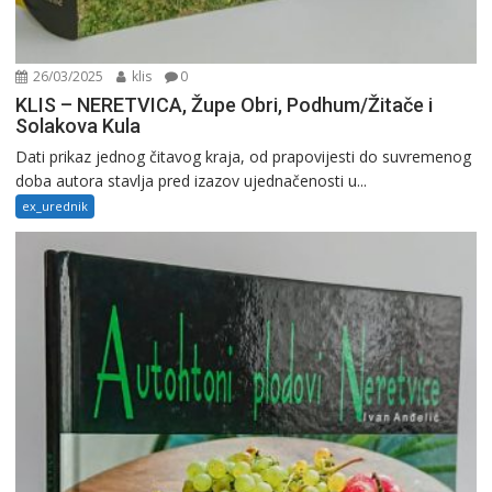
26/03/2025
klis
0
KLIS – NERETVICA, Župe Obri, Podhum/Žitače i
Solakova Kula
Dati prikaz jednog čitavog kraja, od prapovijesti do suvremenog
doba autora stavlja pred izazov ujednačenosti u...
ex_urednik