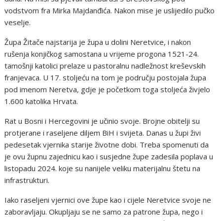
vodstvom fra Mirka Majdanđića. Nakon mise je uslijedilo pučko
veselje.
Župa Žitače najstarija je župa u dolini Neretvice, i nakon
rušenja konjičkog samostana u vrijeme progona 1521-24.
tamošnji katolici prelaze u pastoralnu nadležnost kreševskih
franjevaca. U 17. stoljeću na tom je području postojala župa
pod imenom Neretva, gdje je početkom toga stoljeća živjelo
1.600 katolika Hrvata.
Rat u Bosni i Hercegovini je učinio svoje. Brojne obitelji su
protjerane i raseljene diljem BiH i svijeta. Danas u župi živi
pedesetak vjernika starije životne dobi. Treba spomenuti da
je ovu župnu zajednicu kao i susjedne župe zadesila poplava u
listopadu 2024. koje su nanijele veliku materijalnu štetu na
infrastrukturi.
Iako raseljeni vjernici ove župe kao i cijele Neretvice svoje ne
zaboravljaju. Okupljaju se ne samo za patrone župa, nego i