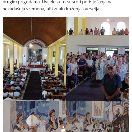
drugim prigodama. Uvijek su to susreti podsjećanja na
nekadašnja vremena, ali i znak druženja i veselja.