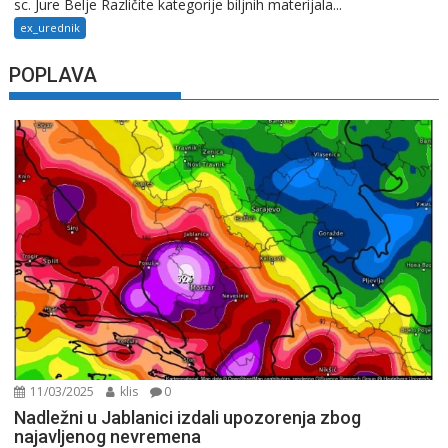
sc. Jure Belje Različite kategorije biljnih materijala...
ex_urednik
POPLAVA
11/03/2025
klis
0
Nadležni u Jablanici izdali upozorenja zbog
najavljenog nevremena