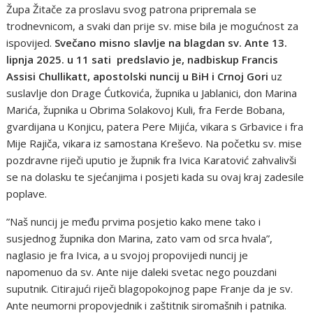
Župa Žitače za proslavu svog patrona pripremala se
trodnevnicom, a svaki dan prije sv. mise bila je mogućnost za
ispovijed.
Svečano misno slavlje na blagdan sv. Ante 13.
lipnja 2025. u 11 sati predslavio je, nadbiskup Francis
Assisi Chullikatt, apostolski nuncij u BiH i Crnoj Gori
uz
suslavlje don Drage Ćutkovića, župnika u Jablanici, don Marina
Marića, župnika u Obrima Solakovoj Kuli, fra Ferde Bobana,
gvardijana u Konjicu, patera Pere Mijića, vikara s Grbavice i fra
Mije Rajiča, vikara iz samostana Kreševo. Na početku sv. mise
pozdravne riječi uputio je župnik fra Ivica Karatović zahvalivši
se na dolasku te sjećanjima i posjeti kada su ovaj kraj zadesile
poplave.
”Naš nuncij je među prvima posjetio kako mene tako i
susjednog župnika don Marina, zato vam od srca hvala”,
naglasio je fra Ivica, a u svojoj propovijedi nuncij je
napomenuo da sv. Ante nije daleki svetac nego pouzdani
suputnik. Citirajući riječi blagopokojnog pape Franje da je sv.
Ante neumorni propovjednik i zaštitnik siromašnih i patnika.