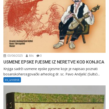
03/06/2025
klis
0
USMENE EPSKE PJESME IZ NERETVE KOD KONJICA
Knjiga sadrži usmene epske pjesme koje je napisao poznati
bosanskohercegovački arheolog dr. sc. Pavo Andjelić (Sultići...
ex_urednik