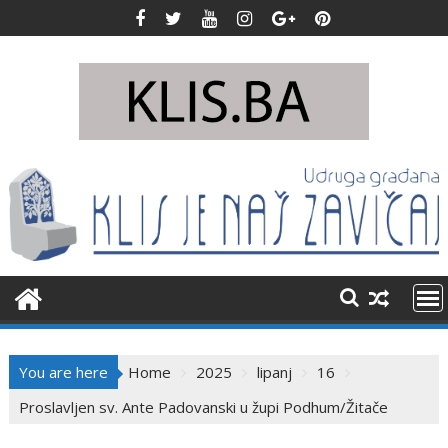
Skip
to
content
You are here
Home
2025
lipanj
16
Proslavljen sv. Ante Padovanski u župi Podhum/Žitače