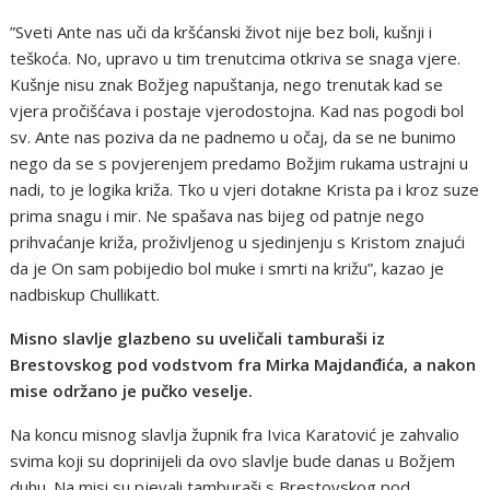
”Sveti Ante nas uči da kršćanski život nije bez boli, kušnji i
teškoća. No, upravo u tim trenutcima otkriva se snaga vjere.
Kušnje nisu znak Božjeg napuštanja, nego trenutak kad se
vjera pročišćava i postaje vjerodostojna. Kad nas pogodi bol
sv. Ante nas poziva da ne padnemo u očaj, da se ne bunimo
nego da se s povjerenjem predamo Božjim rukama ustrajni u
nadi, to je logika križa. Tko u vjeri dotakne Krista pa i kroz suze
prima snagu i mir. Ne spašava nas bijeg od patnje nego
prihvaćanje križa, proživljenog u sjedinjenju s Kristom znajući
da je On sam pobijedio bol muke i smrti na križu”, kazao je
nadbiskup Chullikatt.
Misno slavlje glazbeno su uveličali tamburaši iz
Brestovskog pod vodstvom fra Mirka Majdanđića, a nakon
mise održano je pučko veselje.
Na koncu misnog slavlja župnik fra Ivica Karatović je zahvalio
svima koji su doprinijeli da ovo slavlje bude danas u Božjem
duhu. Na misi su pjevali tamburaši s Brestovskog pod