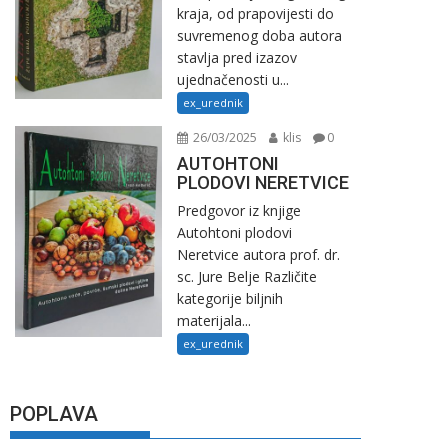
kraja, od prapovijesti do
suvremenog doba autora
stavlja pred izazov
ujednačenosti u...
ex_urednik
26/03/2025
klis
0
AUTOHTONI
PLODOVI NERETVICE
Predgovor iz knjige
Autohtoni plodovi
Neretvice autora prof. dr.
sc. Jure Belje Različite
kategorije biljnih
materijala...
ex_urednik
POPLAVA