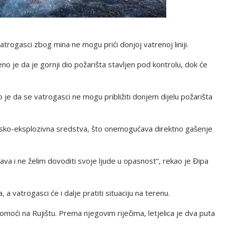
vatrogasci zbog mina ne mogu prići donjoj vatrenoj liniji.
o je da je gornji dio požarišta stavljen pod kontrolu, dok će
 da se vatrogasci ne mogu približiti donjem dijelu požarišta
nsko-eksplozivna sredstva, što onemogućava direktno gašenje
tava i ne želim dovoditi svoje ljude u opasnost”, rekao je Đipa
a vatrogasci će i dalje pratiti situaciju na terenu.
pomoći na Rujištu. Prema njegovim riječima, letjelica je dva puta