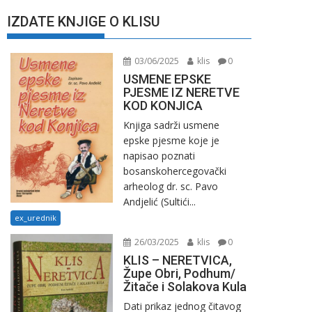
IZDATE KNJIGE O KLISU
03/06/2025
klis
0
USMENE EPSKE
PJESME IZ NERETVE
KOD KONJICA
Knjiga sadrži usmene
epske pjesme koje je
napisao poznati
bosanskohercegovački
arheolog dr. sc. Pavo
Andjelić (Sultići...
ex_urednik
26/03/2025
klis
0
KLIS – NERETVICA,
Župe Obri, Podhum/
Žitače i Solakova Kula
Dati prikaz jednog čitavog