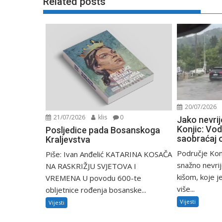
Related posts
20/07/2026
21/07/2026
klis
0
Jako nevri
Konjic: Vod
Posljedice pada Bosanskoga
saobraćaj 
Kraljevstva
Područje Kon
Piše: Ivan Anđelić KATARINA KOSAČA
snažno nevri
NA RASKRIŽJU SVJETOVA I
kišom, koje j
VREMENA U povodu 600-te
više...
obljetnice rođenja bosanske...
Vijesti
Vijesti