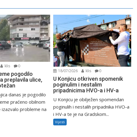
klis
0
18/07/2026
klis
0
jeme pogodilo
U Konjicu otkriven spomenik
a preplavila ulice,
poginulim i nestalim
otežan
pripadnicima HVO-a i HV-a
jica danas je pogodilo
U Konjicu je obilježen spomendan
jeme praćeno obilnom
poginulih i nestalih pripadnika HVO-a
e izazvalo probleme na
i HV-a te je na Gradskom...
Vijesti