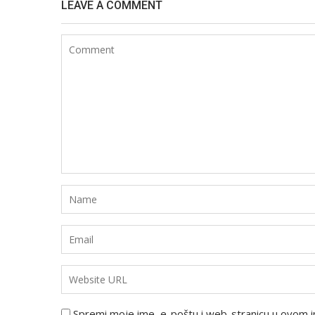
LEAVE A COMMENT
Spremi moje ime, e-poštu i web-stranicu u ovom i