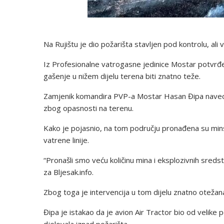
Na Rujištu je dio požarišta stavljen pod kontrolu, ali 
Iz Profesionalne vatrogasne jedinice Mostar potvrđen
gašenje u nižem dijelu terena biti znatno teže.
Zamjenik komandira PVP-a Mostar Hasan Đipa naveo je
zbog opasnosti na terenu.
Kako je pojasnio, na tom području pronađena su mi
vatrene linije.
“Pronašli smo veću količinu mina i eksplozivnih sreds
za Bljesak.info.
Zbog toga je intervencija u tom dijelu znatno otežana, 
Đipa je istakao da je avion Air Tractor bio od velike 
djelovala iznad požarišta.