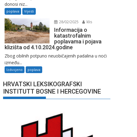
donosi niz...
poplava
Vijesti
28/02/2025
klis
Informacija o
katastrofalnim
poplavama i pojava
klizišta od 4.10.2024.godine
Zbog obilnih potpuno neuobičajenih padalina u noći
između...
Izdvojeno
poplava
HRVATSKI LEKSIKOGRAFSKI
INSTITUTT BOSNE I HERCEGOVINE