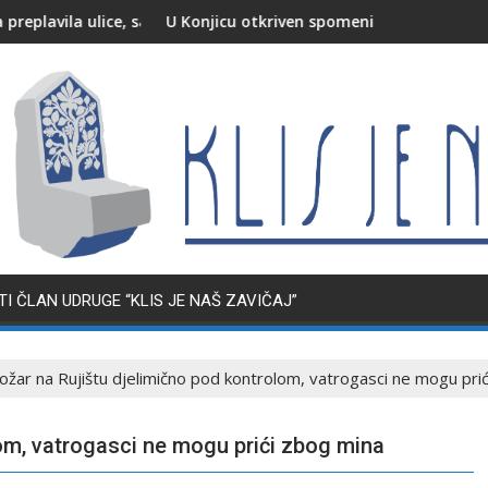
e, saobraćaj otežan
U Konjicu otkriven spomenik poginulim i nestalim pripadn
I ČLAN UDRUGE “KLIS JE NAŠ ZAVIČAJ”
ožar na Rujištu djelimično pod kontrolom, vatrogasci ne mogu pri
lom, vatrogasci ne mogu prići zbog mina