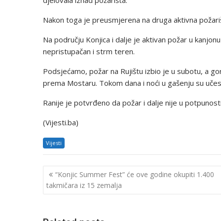
Nakon toga je preusmjerena na druga aktivna požarišta,
Na području Konjica i dalje je aktivan požar u kanjonu 
nepristupačan i strm teren.
Podsjećamo, požar na Rujištu izbio je u subotu, a gor
prema Mostaru. Tokom dana i noći u gašenju su učestv
Ranije je potvrđeno da požar i dalje nije u potpunosti
(Vijesti.ba)
Vijesti
Navigacija
“Konjic Summer Fest” će ove godine okupiti 1.400
objava
takmičara iz 15 zemalja