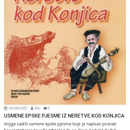
03/06/2025
klis
0
USMENE EPSKE PJESME IZ NERETVE KOD KONJICA
Knjiga sadrži usmene epske pjesme koje je napisao poznati