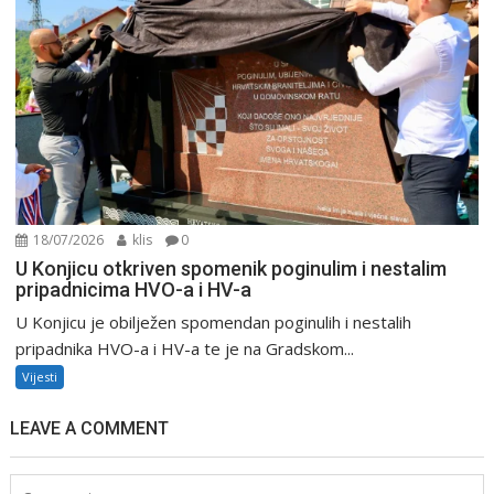
18/07/2026
klis
0
U Konjicu otkriven spomenik poginulim i nestalim
pripadnicima HVO-a i HV-a
U Konjicu je obilježen spomendan poginulih i nestalih
pripadnika HVO-a i HV-a te je na Gradskom...
Vijesti
LEAVE A COMMENT