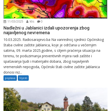
11/03/2025
klis
0
Nadležni u Jablanici izdali upozorenja zbog
najavljenog nevremena
10.03.2025. Radiosarajevo.ba Na vanrednoj sjednici Općinskog
štaba civilne zaštite Jablanica, koje je održana u večernjim
satima, 09. marta 2025.godine, s ciljem praćenja situacija na
terenu, te poduzimanja preventivnih mjera radi zaštite i
spašavanja ljudi i materijalni dobara, zbog najavljenih
vremenskih nepogoda, Općinski štab civilne zaštite Jablanica
donosi niz...
poplava
Vijesti