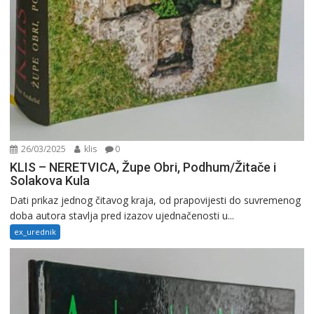
26/03/2025
klis
0
KLIS – NERETVICA, Župe Obri, Podhum/Žitače i
Solakova Kula
Dati prikaz jednog čitavog kraja, od prapovijesti do suvremenog
doba autora stavlja pred izazov ujednačenosti u...
ex_urednik