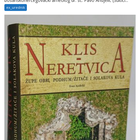
bosanskohercegovački arheolog dr. sc. Pavo Andjelić (Sultići...
ex_urednik