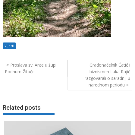
Vijesti
Navigacija
Proslava sv. Ante u župi
Gradonačelnik Ćatić i
objava
Podhum-Žitače
biznismen Luka Rajić
razgovarali o saradnji u
narednom periodu
Related posts