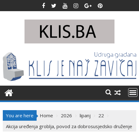
Skip
to
content
You are here
Home
2026
lipanj
22
Akcija uređenja groblja, povod za dobrosusjedsko druženje