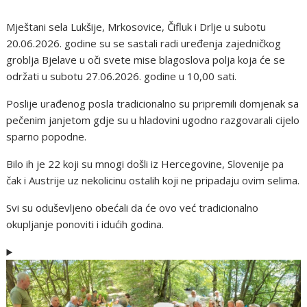
Mještani sela Lukšije, Mrkosovice, Čifluk i Drlje u subotu
20.06.2026. godine su se sastali radi uređenja zajedničkog
groblja Bjelave u oči svete mise blagoslova polja koja će se
održati u subotu 27.06.2026. godine u 10,00 sati.
Poslije urađenog posla tradicionalno su pripremili domjenak sa
pečenim janjetom gdje su u hladovini ugodno razgovarali cijelo
sparno popodne.
Bilo ih je 22 koji su mnogi došli iz Hercegovine, Slovenije pa
čak i Austrije uz nekolicinu ostalih koji ne pripadaju ovim selima.
Svi su oduševljeno obećali da će ovo već tradicionalno
okupljanje ponoviti i idućih godina.