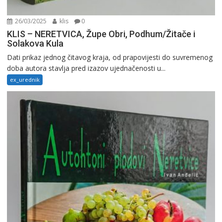
26/03/2025
klis
0
KLIS – NERETVICA, Župe Obri, Podhum/Žitače i
Solakova Kula
Dati prikaz jednog čitavog kraja, od prapovijesti do suvremenog
doba autora stavlja pred izazov ujednačenosti u...
ex_urednik