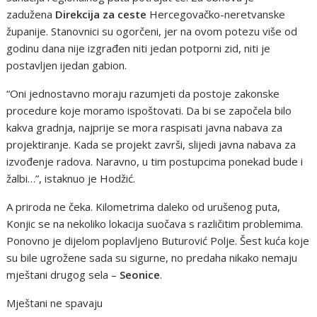
zadužena
Direkcija za ceste
Hercegovačko-neretvanske
županije. Stanovnici su ogorčeni, jer na ovom potezu više od
godinu dana nije izgrađen niti jedan potporni zid, niti je
postavljen ijedan gabion.
“Oni jednostavno moraju razumjeti da postoje zakonske
procedure koje moramo ispoštovati. Da bi se započela bilo
kakva gradnja, najprije se mora raspisati javna nabava za
projektiranje. Kada se projekt završi, slijedi javna nabava za
izvođenje radova. Naravno, u tim postupcima ponekad bude i
žalbi…”, istaknuo je Hodžić.
A priroda ne čeka. Kilometrima daleko od urušenog puta,
Konjic se na nekoliko lokacija suočava s različitim problemima.
Ponovno je dijelom poplavljeno Buturović Polje. Šest kuća koje
su bile ugrožene sada su sigurne, no predaha nikako nemaju
mještani drugog sela –
Seonice
.
Mještani ne spavaju