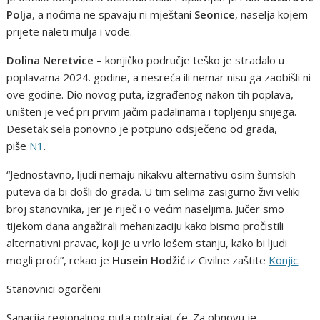
Polja
, a noćima ne spavaju ni mještani
Seonice
, naselja kojem
prijete naleti mulja i vode.
Dolina Neretvice
– konjičko područje teško je stradalo u
poplavama 2024. godine, a nesreća ili nemar nisu ga zaobišli ni
ove godine. Dio novog puta, izgrađenog nakon tih poplava,
uništen je već pri prvim jačim padalinama i topljenju snijega.
Desetak sela ponovno je potpuno odsječeno od grada,
piše
N1
.
“Jednostavno, ljudi nemaju nikakvu alternativu osim šumskih
puteva da bi došli do grada. U tim selima zasigurno živi veliki
broj stanovnika, jer je riječ i o većim naseljima. Jučer smo
tijekom dana angažirali mehanizaciju kako bismo pročistili
alternativni pravac, koji je u vrlo lošem stanju, kako bi ljudi
mogli proći”, rekao je
Husein Hodžić
iz Civilne zaštite
Konjic
.
Stanovnici ogorčeni
Sanacija regionalnog puta potrajat će. Za obnovu je