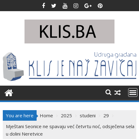
Skip
to
content
You are here
Home
2025
studeni
29
Mještani Seonice ne spavaju već četvrtu noć, odsječena sela
u dolini Neretvice