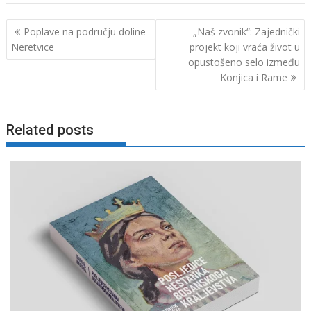
Navigacija
Poplave na području doline
„Naš zvonik“: Zajednički
objava
Neretvice
projekt koji vraća život u
opustošeno selo između
Konjica i Rame
Related posts