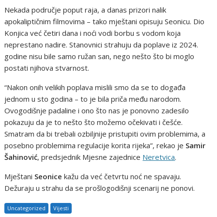
Nekada područje poput raja, a danas prizori nalik
apokaliptičnim filmovima – tako mještani opisuju Seonicu. Dio
Konjica već četiri dana i noći vodi borbu s vodom koja
neprestano nadire. Stanovnici strahuju da poplave iz 2024.
godine nisu bile samo ružan san, nego nešto što bi moglo
postati njihova stvarnost.
“Nakon onih velikih poplava mislili smo da se to događa
jednom u sto godina – to je bila priča među narodom.
Ovogodišnje padaline i ono što nas je ponovno zadesilo
pokazuju da je to nešto što možemo očekivati i češće.
Smatram da bi trebali ozbiljnije pristupiti ovim problemima, a
posebno problemima regulacije korita rijeka”, rekao je
Samir
Šahinović
, predsjednik Mjesne zajednice
Neretvica
.
Mještani
Seonice
kažu da već četvrtu noć ne spavaju.
Dežuraju u strahu da se prošlogodišnji scenarij ne ponovi.
Uncategorized
Vijesti