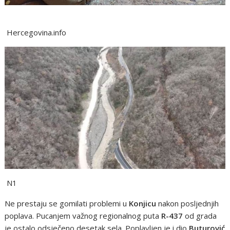
Hercegovina.info
N1
Ne prestaju se gomilati problemi u
Konjicu
nakon posljednjih
poplava. Pucanjem važnog regionalnog puta
R-437
od grada
je ostalo odsječeno desetak sela. Poplavljen je i dio
Buturović