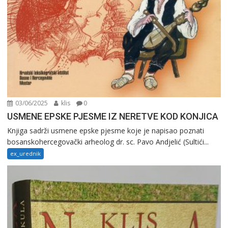
03/06/2025
klis
0
USMENE EPSKE PJESME IZ NERETVE KOD KONJICA
Knjiga sadrži usmene epske pjesme koje je napisao poznati
bosanskohercegovački arheolog dr. sc. Pavo Andjelić (Sultići...
ex_urednik