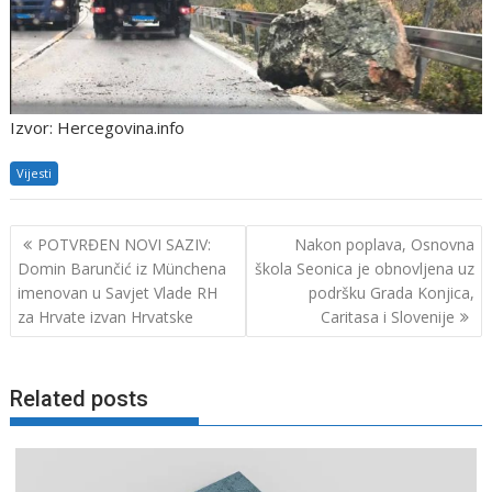
Izvor: Hercegovina.info
Vijesti
Navigacija
POTVRĐEN NOVI SAZIV:
Nakon poplava, Osnovna
objava
Domin Barunčić iz Münchena
škola Seonica je obnovljena uz
imenovan u Savjet Vlade RH
podršku Grada Konjica,
za Hrvate izvan Hrvatske
Caritasa i Slovenije
Related posts