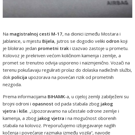
Na
magistralnoj cesti M-17
, na dionici između Mostara i
Jablanice, u mjestu
Bijela
, jutros se dogodio veliki
odron
koji
je blokirao jedan
prometni trak
i izazvao zastoje u prometu.
Kolovoz je prekriven većom količinom kamenja i zemlje, a
promet se trenutno odvija usporeno i naizmjenično. Vozači na
terenu pokušavaju regulirati prolaz do dolaska nadležnih službi,
dok
policija
upozorava na povećan rizik od prometnih
nezgoda.
Prema informacijama
BIHAMK
-a, u cijeloj zemlji zabilježeni su
brojni odroni i
opasnost
od pada stabala zbog
jakog
vjetra
i
kiše
. „Upozoravamo na učestale odrone zemlje i
kamenja, a zbog
jakog vjetra
i na mogućnost oborenih
stabala na kolovoz. Preporučujemo izbjegavanje naglih
kočenja i povećanje razmaka između vozila“, navode