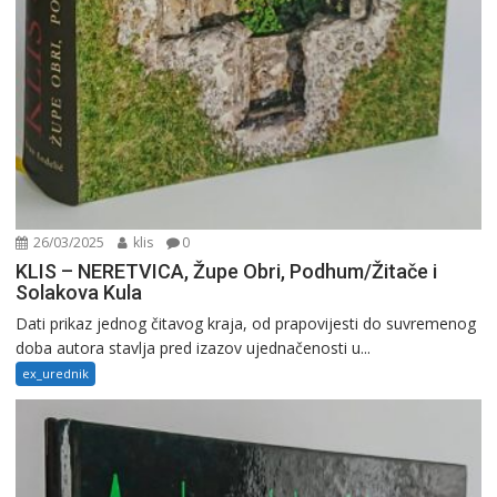
26/03/2025
klis
0
KLIS – NERETVICA, Župe Obri, Podhum/Žitače i
Solakova Kula
Dati prikaz jednog čitavog kraja, od prapovijesti do suvremenog
doba autora stavlja pred izazov ujednačenosti u...
ex_urednik