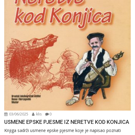
03/06/2025
klis
0
USMENE EPSKE PJESME IZ NERETVE KOD KONJICA
Knjiga sadrži usmene epske pjesme koje je napisao poznati