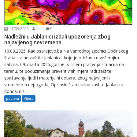
11/03/2025
klis
0
Nadležni u Jablanici izdali upozorenja zbog
najavljenog nevremena
10.03.2025. Radiosarajevo.ba Na vanrednoj sjednici Općinskog
štaba civilne zaštite Jablanica, koje je održana u večernjim
satima, 09. marta 2025.godine, s ciljem praćenja situacija na
terenu, te poduzimanja preventivnih mjera radi zaštite i
spašavanja ljudi i materijalni dobara, zbog najavljenih
vremenskih nepogoda, Općinski štab civilne zaštite Jablanica
donosi niz...
poplava
Vijesti