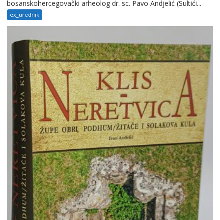
bosanskohercegovački arheolog dr. sc. Pavo Andjelić (Sultići...
ex_urednik