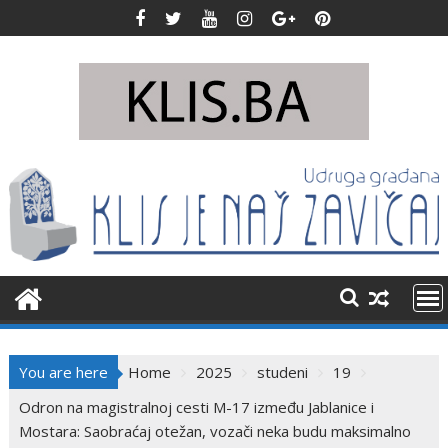
Skip
to
content
You are here
Home
2025
studeni
19
Odron na magistralnoj cesti M-17 između Jablanice i
Mostara: Saobraćaj otežan, vozači neka budu maksimalno