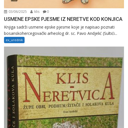
03/06/2025
klis
0
USMENE EPSKE PJESME IZ NERETVE KOD KONJICA
Knjiga sadrži usmene epske pjesme koje je napisao poznati
bosanskohercegovački arheolog dr. sc. Pavo Andjelić (Sultići...
ex_urednik