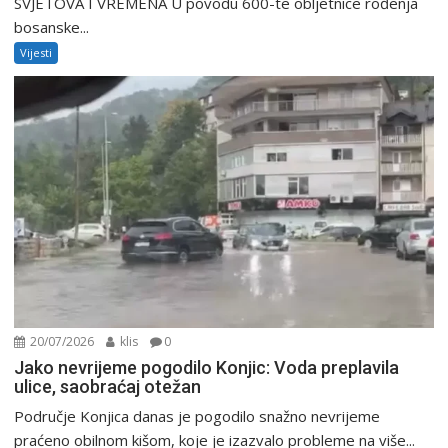
SVJETOVA I VREMENA U povodu 600-te obljetnice rođenja
bosanske...
Vijesti
20/07/2026
klis
0
Jako nevrijeme pogodilo Konjic: Voda preplavila
ulice, saobraćaj otežan
Područje Konjica danas je pogodilo snažno nevrijeme
praćeno obilnom kišom, koje je izazvalo probleme na više...