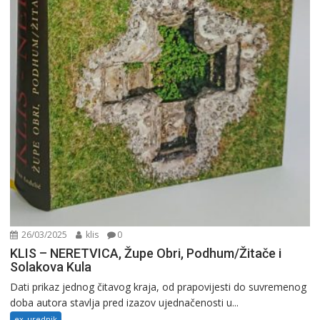
26/03/2025
klis
0
KLIS – NERETVICA, Župe Obri, Podhum/Žitače i
Solakova Kula
Dati prikaz jednog čitavog kraja, od prapovijesti do suvremenog
doba autora stavlja pred izazov ujednačenosti u...
ex_urednik