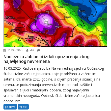
11/03/2025
klis
0
Nadležni u Jablanici izdali upozorenja zbog
najavljenog nevremena
10.03.2025. Radiosarajevo.ba Na vanrednoj sjednici Općinskog
štaba civilne zaštite Jablanica, koje je održana u večernjim
satima, 09. marta 2025.godine, s ciljem praćenja situacija na
terenu, te poduzimanja preventivnih mjera radi zaštite i
spašavanja ljudi i materijalni dobara, zbog najavljenih
vremenskih nepogoda, Općinski štab civilne zaštite Jablanica
donosi niz...
poplava
Vijesti