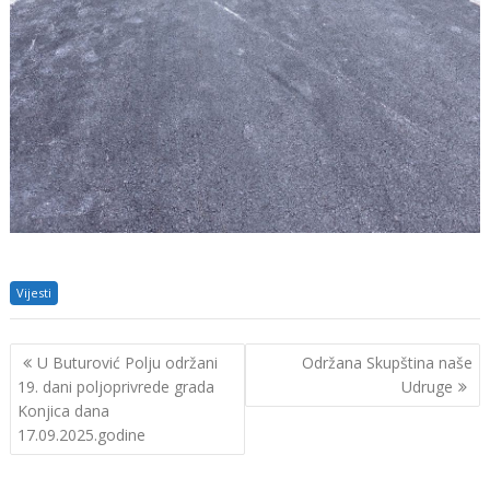
Vijesti
Navigacija
U Buturović Polju održani
Održana Skupština naše
objava
19. dani poljoprivrede grada
Udruge
Konjica dana
17.09.2025.godine