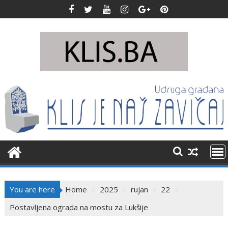
Skip
to
content
You are here
Home
2025
rujan
22
Postavljena ograda na mostu za Lukšije