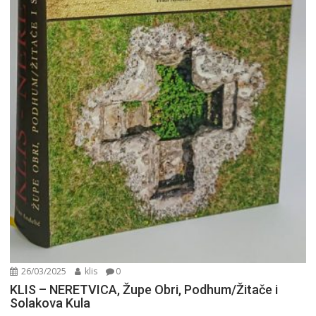
26/03/2025
klis
0
KLIS – NERETVICA, Župe Obri, Podhum/Žitače i
Solakova Kula