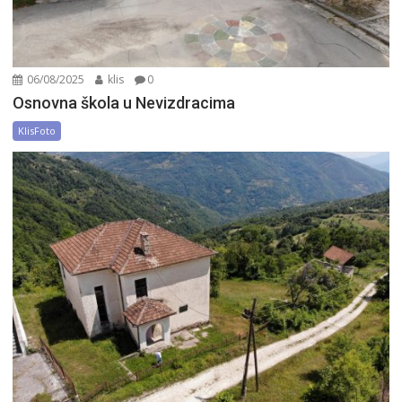
06/08/2025
klis
0
Osnovna škola u Nevizdracima
KlisFoto