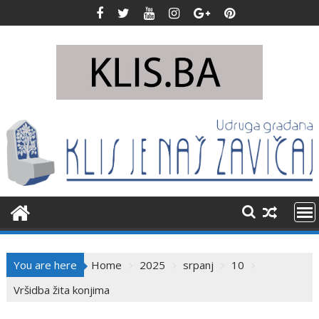
Skip
to
content
You are here
Home
2025
srpanj
10
Vršidba žita konjima