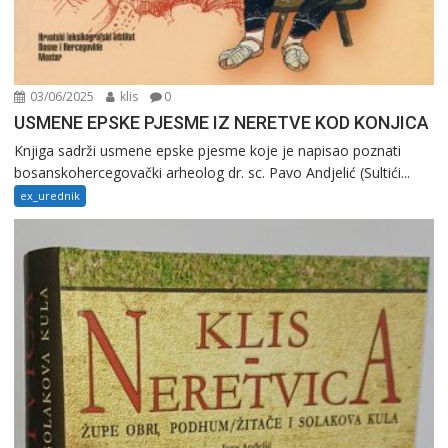
03/06/2025
klis
0
USMENE EPSKE PJESME IZ NERETVE KOD KONJICA
Knjiga sadrži usmene epske pjesme koje je napisao poznati
bosanskohercegovački arheolog dr. sc. Pavo Andjelić (Sultići...
ex_urednik