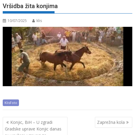
Vršidba žita konjima
10/07/2025
klis
KlisFoto
Navigacija
Konjic, BiH – U zgradi
Zaprežna kola
objava
Gradske uprave Konjic danas