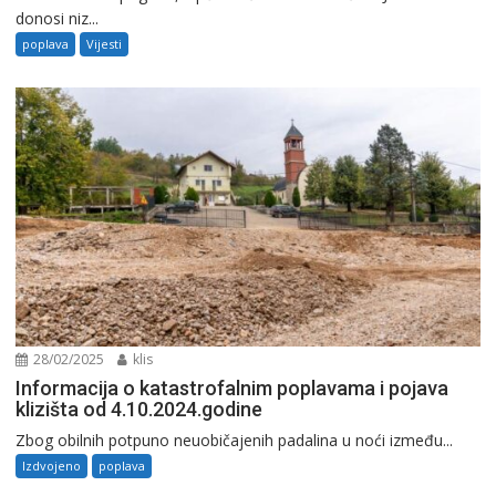
donosi niz...
poplava
Vijesti
28/02/2025
klis
Informacija o katastrofalnim poplavama i pojava
klizišta od 4.10.2024.godine
Zbog obilnih potpuno neuobičajenih padalina u noći između...
Izdvojeno
poplava