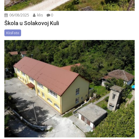
06/08/2025
klis
0
Škola u Solakovoj Kuli
KlisFoto