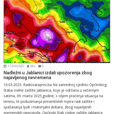
11/03/2025
klis
0
Nadležni u Jablanici izdali upozorenja zbog
najavljenog nevremena
10.03.2025. Radiosarajevo.ba Na vanrednoj sjednici Općinskog
štaba civilne zaštite Jablanica, koje je održana u večernjim
satima, 09. marta 2025.godine, s ciljem praćenja situacija na
terenu, te poduzimanja preventivnih mjera radi zaštite i
spašavanja ljudi i materijalni dobara, zbog najavljenih
vremenskih nepogoda, Općinski štab civilne zaštite Jablanica