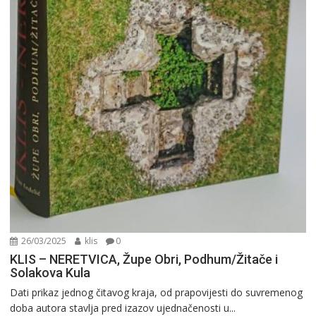
26/03/2025
klis
0
KLIS – NERETVICA, Župe Obri, Podhum/Žitače i
Solakova Kula
Dati prikaz jednog čitavog kraja, od prapovijesti do suvremenog
doba autora stavlja pred izazov ujednačenosti u...