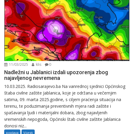
11/03/2025
klis
0
Nadležni u Jablanici izdali upozorenja zbog
najavljenog nevremena
10.03.2025. Radiosarajevo.ba Na vanrednoj sjednici Općinskog
štaba civilne zaštite Jablanica, koje je održana u večernjim
satima, 09. marta 2025.godine, s ciljem praćenja situacija na
terenu, te poduzimanja preventivnih mjera radi zaštite i
spašavanja ljudi i materijalni dobara, zbog najavljenih
vremenskih nepogoda, Općinski štab civilne zaštite Jablanica
donosi niz...
poplava
Vijesti