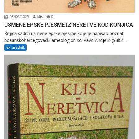
03/06/2025
klis
0
USMENE EPSKE PJESME IZ NERETVE KOD KONJICA
Knjiga sadrži usmene epske pjesme koje je napisao poznati
bosanskohercegovački arheolog dr. sc. Pavo Andjelić (Sultići...
ex_urednik