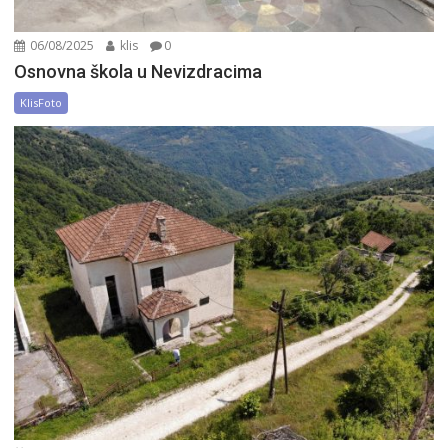
06/08/2025
klis
0
Osnovna škola u Nevizdracima
KlisFoto