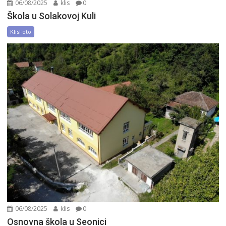
06/08/2025
klis
0
Škola u Solakovoj Kuli
KlisFoto
06/08/2025
klis
0
Osnovna škola u Seonici