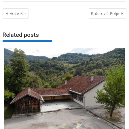
Navigacija
Voće Klis
Buturović Polje
objava
Related posts