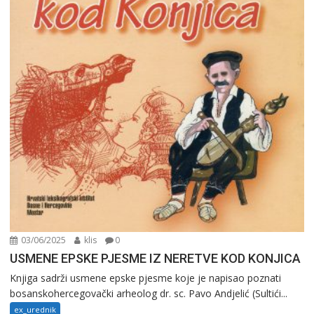
03/06/2025
klis
0
USMENE EPSKE PJESME IZ NERETVE KOD KONJICA
Knjiga sadrži usmene epske pjesme koje je napisao poznati
bosanskohercegovački arheolog dr. sc. Pavo Andjelić (Sultići...
ex_urednik