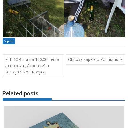
Vijesti
Navigacija
HBOR donira 100.000 eura
Obnova kapele u Podhumu
objava
za obnovu „Čitaonice“ u
Kostajnici kod Konjica
Related posts