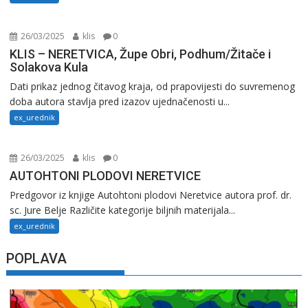
26/03/2025
klis
0
KLIS – NERETVICA, Župe Obri, Podhum/Žitače i
Solakova Kula
Dati prikaz jednog čitavog kraja, od prapovijesti do suvremenog
doba autora stavlja pred izazov ujednačenosti u...
ex_urednik
26/03/2025
klis
0
AUTOHTONI PLODOVI NERETVICE
Predgovor iz knjige Autohtoni plodovi Neretvice autora prof. dr.
sc. Jure Belje Različite kategorije biljnih materijala...
ex_urednik
POPLAVA