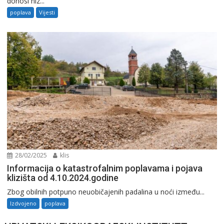
donosi niz...
poplava
Vijesti
28/02/2025
klis
Informacija o katastrofalnim poplavama i pojava
klizišta od 4.10.2024.godine
Zbog obilnih potpuno neuobičajenih padalina u noći između...
Izdvojeno
poplava