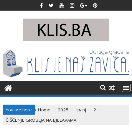
Skip
to
content
You are here
Home
2025
lipanj
2
ČIŠĆENJE GROBLJA NA BJELAVAMA