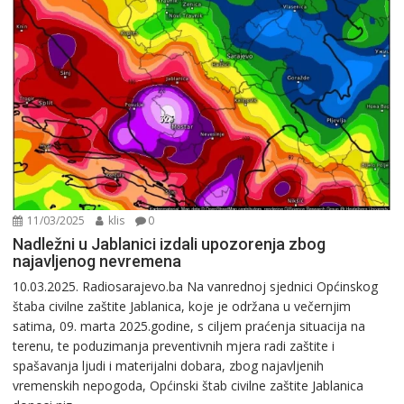
11/03/2025
klis
0
Nadležni u Jablanici izdali upozorenja zbog
najavljenog nevremena
10.03.2025. Radiosarajevo.ba Na vanrednoj sjednici Općinskog
štaba civilne zaštite Jablanica, koje je održana u večernjim
satima, 09. marta 2025.godine, s ciljem praćenja situacija na
terenu, te poduzimanja preventivnih mjera radi zaštite i
spašavanja ljudi i materijalni dobara, zbog najavljenih
vremenskih nepogoda, Općinski štab civilne zaštite Jablanica