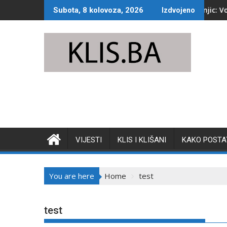
Skip
a
Jako nevrijeme pogodilo Konjic: Voda preplavi
Subota, 8 kolovoza, 2026
Izdvojeno
to
content
VIJESTI
KLIS I KLIŠANI
KAKO POSTAT
You are here
Home
test
test