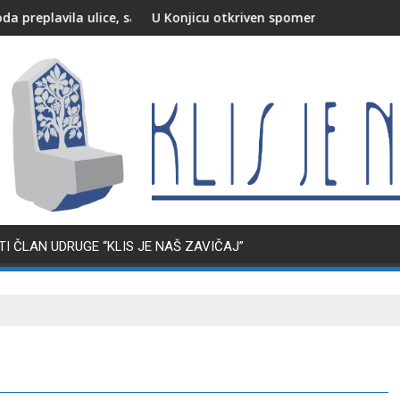
la ulice, saobraćaj otežan
U Konjicu otkriven spomenik poginulim i nestalim 
I ČLAN UDRUGE “KLIS JE NAŠ ZAVIČAJ”