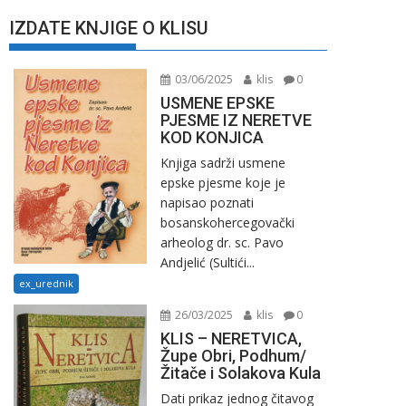
IZDATE KNJIGE O KLISU
03/06/2025
klis
0
USMENE EPSKE
PJESME IZ NERETVE
KOD KONJICA
Knjiga sadrži usmene
epske pjesme koje je
napisao poznati
bosanskohercegovački
arheolog dr. sc. Pavo
Andjelić (Sultići...
ex_urednik
26/03/2025
klis
0
KLIS – NERETVICA,
Župe Obri, Podhum/
Žitače i Solakova Kula
Dati prikaz jednog čitavog