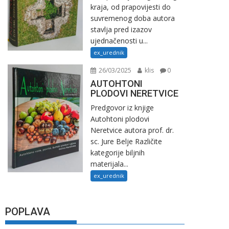
kraja, od prapovijesti do
suvremenog doba autora
stavlja pred izazov
ujednačenosti u...
ex_urednik
26/03/2025
klis
0
AUTOHTONI
PLODOVI NERETVICE
Predgovor iz knjige
Autohtoni plodovi
Neretvice autora prof. dr.
sc. Jure Belje Različite
kategorije biljnih
materijala...
ex_urednik
POPLAVA