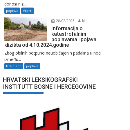
donosi niz...
poplava
Vijesti
28/02/2025
klis
Informacija o
katastrofalnim
poplavama i pojava
klizišta od 4.10.2024.godine
Zbog obilnih potpuno neuobičajenih padalina u noći
između...
Izdvojeno
poplava
HRVATSKI LEKSIKOGRAFSKI
INSTITUTT BOSNE I HERCEGOVINE