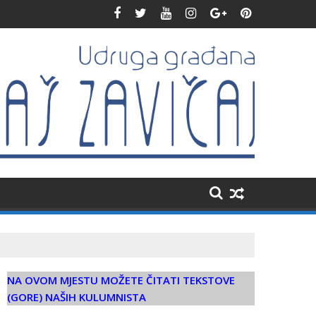
pripadnicima HVO-a i HV-a
HBOR obišao radove na novoj čitaonici kod Konjica
NA OVOM MJESTU MOŽETE ČITATI TEKSTOVE
(GORE) NAŠIH KULUMNISTA