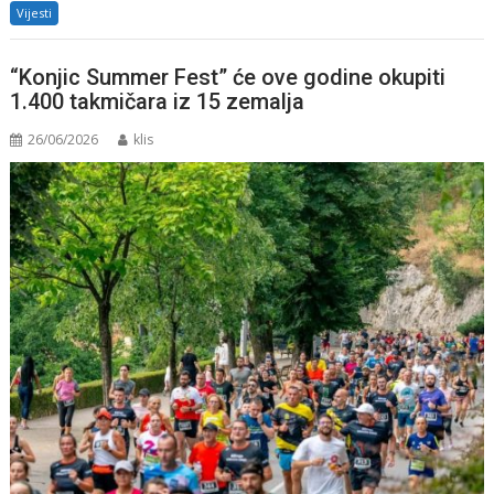
Vijesti
“Konjic Summer Fest” će ove godine okupiti
1.400 takmičara iz 15 zemalja
26/06/2026
klis