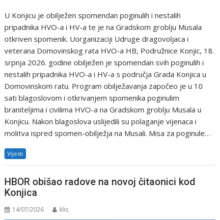
U Konjicu je obilježen spomendan poginulih i nestalih
pripadnika HVO-a i HV-a te je na Gradskom groblju Musala
otkriven spomenik. Uorganizaciji Udruge dragovoljaca i
veterana Domovinskog rata HVO-a HB, Podružnice Konjic, 18.
srpnja 2026. godine obilježen je spomendan svih poginulih i
nestalih pripadnika HVO-a i HV-a s područja Grada Konjica u
Domovinskom ratu. Program obilježavanja započeo je u 10
sati blagoslovom i otkrivanjem spomenika poginulim
braniteljima i civilima HVO-a na Gradskom groblju Musala u
Konjicu. Nakon blagoslova uslijedili su polaganje vijenaca i
molitva ispred spomen-obilježja na Musali. Misa za poginule…
Vijesti
HBOR obišao radove na novoj čitaonici kod
Konjica
14/07/2026
klis