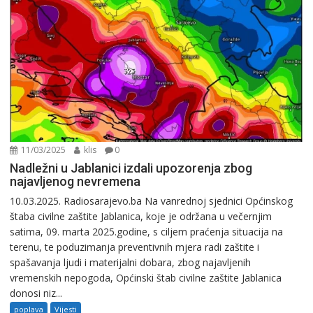
11/03/2025
klis
0
Nadležni u Jablanici izdali upozorenja zbog
najavljenog nevremena
10.03.2025. Radiosarajevo.ba Na vanrednoj sjednici Općinskog
štaba civilne zaštite Jablanica, koje je održana u večernjim
satima, 09. marta 2025.godine, s ciljem praćenja situacija na
terenu, te poduzimanja preventivnih mjera radi zaštite i
spašavanja ljudi i materijalni dobara, zbog najavljenih
vremenskih nepogoda, Općinski štab civilne zaštite Jablanica
donosi niz...
poplava
Vijesti