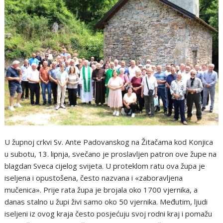
U župnoj crkvi Sv. Ante Padovanskog na Žitačama kod Konjica
u subotu, 13. lipnja, svečano je proslavljen patron ove župe na
blagdan Sveca cijelog svijeta. U proteklom ratu ova župa je
iseljena i opustošena, često nazvana i «zaboravljena
mučenica». Prije rata župa je brojala oko 1700 vjernika, a
danas stalno u župi živi samo oko 50 vjernika. Međutim, ljudi
iseljeni iz ovog kraja često posjećuju svoj rodni kraj i pomažu