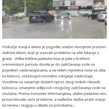
Područje Konjica danas je pogodilo snažno nevrijeme praćeno
obilnom kišom, koje je izazvalo probleme na više lokacija u
gradu. Velika količina padavina koja je pala u kratkom
vremenskom periodu dovela je do zadržavanja vode na
pojedinim saobraćajnicama, a na nekim mjestima voda se izlila
na kolovoz, otežavajući normalno odvijanje saobraćaja.
Vozačima se savjetuje dodatni oprez zbog mokrih i klizavih
kolovoza, smanjene vidljivosti i mogućeg zadržavanja vode na
cestama. Prema trenutnim informacijama, obilne padavine nisu
prouzrokovale veće probleme, a nadležne službe prate stanje
na terenu i reaguju u skladu sa potrebama.…