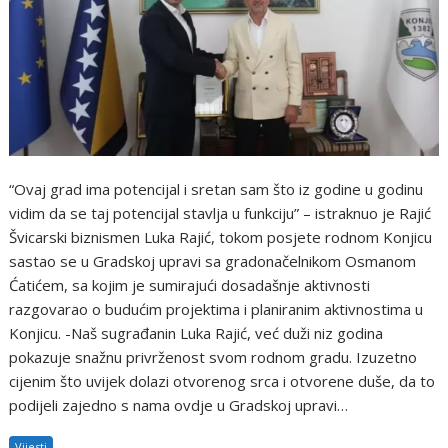
“Ovaj grad ima potencijal i sretan sam što iz godine u godinu
vidim da se taj potencijal stavlja u funkciju” – istraknuo je Rajić
Švicarski biznismen Luka Rajić, tokom posjete rodnom Konjicu
sastao se u Gradskoj upravi sa gradonačelnikom Osmanom
Ćatićem, sa kojim je sumirajući dosadašnje aktivnosti
razgovarao o budućim projektima i planiranim aktivnostima u
Konjicu. -Naš sugrađanin Luka Rajić, već duži niz godina
pokazuje snažnu privrženost svom rodnom gradu. Izuzetno
cijenim što uvijek dolazi otvorenog srca i otvorene duše, da to
podijeli zajedno s nama ovdje u Gradskoj upravi…
Vijesti