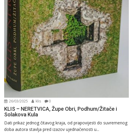
26/03/2025
klis
0
KLIS – NERETVICA, Župe Obri, Podhum/Žitače i
Solakova Kula
Dati prikaz jednog čitavog kraja, od prapovijesti do suvremenog
doba autora stavlja pred izazov ujednačenosti u...