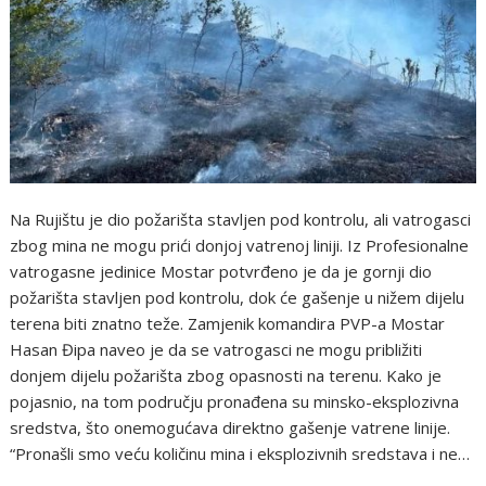
Na Rujištu je dio požarišta stavljen pod kontrolu, ali vatrogasci
zbog mina ne mogu prići donjoj vatrenoj liniji. Iz Profesionalne
vatrogasne jedinice Mostar potvrđeno je da je gornji dio
požarišta stavljen pod kontrolu, dok će gašenje u nižem dijelu
terena biti znatno teže. Zamjenik komandira PVP-a Mostar
Hasan Đipa naveo je da se vatrogasci ne mogu približiti
donjem dijelu požarišta zbog opasnosti na terenu. Kako je
pojasnio, na tom području pronađena su minsko-eksplozivna
sredstva, što onemogućava direktno gašenje vatrene linije.
“Pronašli smo veću količinu mina i eksplozivnih sredstava i ne…