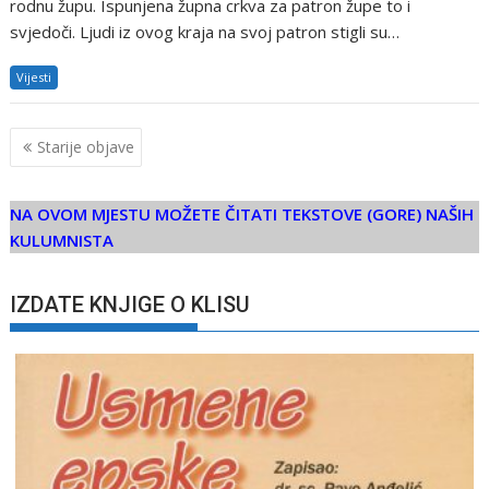
rodnu župu. Ispunjena župna crkva za patron župe to i
svjedoči. Ljudi iz ovog kraja na svoj patron stigli su…
Vijesti
Navigacija
Starije objave
objava
NA OVOM MJESTU MOŽETE ČITATI TEKSTOVE (GORE) NAŠIH
KULUMNISTA
IZDATE KNJIGE O KLISU