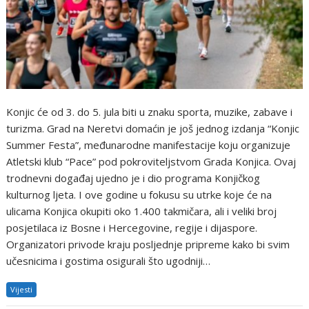
Konjic će od 3. do 5. jula biti u znaku sporta, muzike, zabave i
turizma. Grad na Neretvi domaćin je još jednog izdanja “Konjic
Summer Festa”, međunarodne manifestacije koju organizuje
Atletski klub “Pace” pod pokroviteljstvom Grada Konjica. Ovaj
trodnevni događaj ujedno je i dio programa Konjičkog
kulturnog ljeta. I ove godine u fokusu su utrke koje će na
ulicama Konjica okupiti oko 1.400 takmičara, ali i veliki broj
posjetilaca iz Bosne i Hercegovine, regije i dijaspore.
Organizatori privode kraju posljednje pripreme kako bi svim
učesnicima i gostima osigurali što ugodniji…
Vijesti