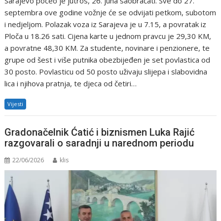
Sarajevo počeo je jutros, 26. juna saobraćati. Sve do 27.
septembra ove godine vožnje će se odvijati petkom, subotom
i nedjeljom. Polazak voza iz Sarajeva je u 7.15, a povratak iz
Ploča u 18.26 sati. Cijena karte u jednom pravcu je 29,30 KM,
a povratne 48,30 KM. Za studente, novinare i penzionere, te
grupe od šest i više putnika obezbijeđen je set povlastica od
30 posto. Povlasticu od 50 posto uživaju slijepa i slabovidna
lica i njihova pratnja, te djeca od četiri…
Vijesti
Gradonačelnik Ćatić i biznismen Luka Rajić
razgovarali o saradnji u narednom periodu
22/06/2026
klis