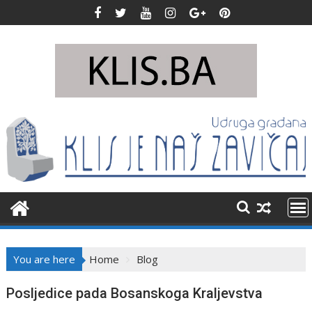
Skip
to
content
You are here
Home
Blog
Blog
Posljedice pada Bosanskoga Kraljevstva