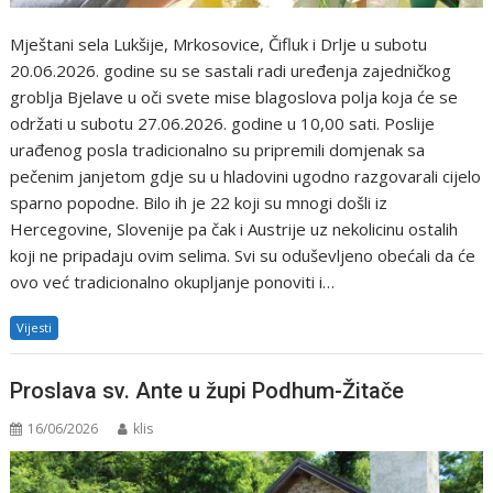
Mještani sela Lukšije, Mrkosovice, Čifluk i Drlje u subotu
20.06.2026. godine su se sastali radi uređenja zajedničkog
groblja Bjelave u oči svete mise blagoslova polja koja će se
održati u subotu 27.06.2026. godine u 10,00 sati. Poslije
urađenog posla tradicionalno su pripremili domjenak sa
pečenim janjetom gdje su u hladovini ugodno razgovarali cijelo
sparno popodne. Bilo ih je 22 koji su mnogi došli iz
Hercegovine, Slovenije pa čak i Austrije uz nekolicinu ostalih
koji ne pripadaju ovim selima. Svi su oduševljeno obećali da će
ovo već tradicionalno okupljanje ponoviti i…
Vijesti
Proslava sv. Ante u župi Podhum-Žitače
16/06/2026
klis