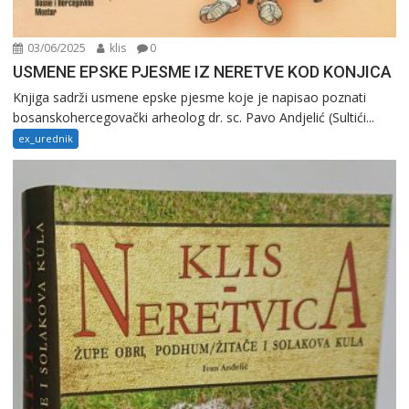
03/06/2025
klis
0
USMENE EPSKE PJESME IZ NERETVE KOD KONJICA
Knjiga sadrži usmene epske pjesme koje je napisao poznati
bosanskohercegovački arheolog dr. sc. Pavo Andjelić (Sultići...
ex_urednik