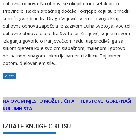
duhovna obnova. Na obnovi se okupilo tridesetak braće
Provincije. Nakon srdačnog dočeka i okrjepe koju su priredili
konjički gvardijan fra Drago Vujević i vjernici ovoga kraja,
duhovna obnova započela je zazivom Duha Svetoga. Voditelj
duhovne obnove bio je fra Svetozar Kraljević, koji je u svom
izlaganju govorio o franjevačkom radu, usporedivši ga sa
slikom djeteta koje svojom slabašnom, malenom i gotovo
neznatnom snagom zakotrlja kamen niz liticu. Taj kamen
potom, djelovanjem sile…
Vijesti
NA OVOM MJESTU MOŽETE ČITATI TEKSTOVE (GORE) NAŠIH
KULUMNISTA
IZDATE KNJIGE O KLISU