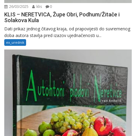
26/03/2025
klis
0
KLIS – NERETVICA, Župe Obri, Podhum/Žitače i
Solakova Kula
Dati prikaz jednog čitavog kraja, od prapovijesti do suvremenog
doba autora stavlja pred izazov ujednačenosti u...
ex_urednik