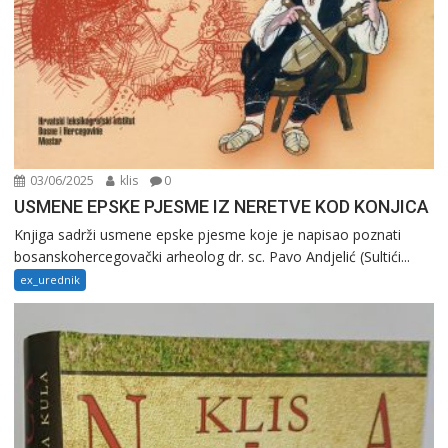
03/06/2025
klis
0
USMENE EPSKE PJESME IZ NERETVE KOD KONJICA
Knjiga sadrži usmene epske pjesme koje je napisao poznati
bosanskohercegovački arheolog dr. sc. Pavo Andjelić (Sultići...
ex_urednik