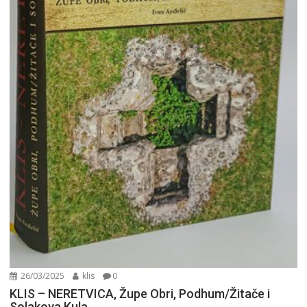
26/03/2025
klis
0
KLIS – NERETVICA, Župe Obri, Podhum/Žitače i
Solakova Kula