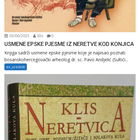
03/06/2025
klis
0
USMENE EPSKE PJESME IZ NERETVE KOD KONJICA
Knjiga sadrži usmene epske pjesme koje je napisao poznati
bosanskohercegovački arheolog dr. sc. Pavo Andjelić (Sultići...
ex_urednik