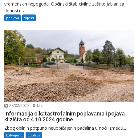
vremenskih nepogoda, Općinski štab civilne zaštite Jablanica
donosi niz...
poplava
Vijesti
28/02/2025
klis
Informacija o katastrofalnim poplavama i pojava
klizišta od 4.10.2024.godine
Zbog obilnih potpuno neuobičajenih padalina u noći između...
Izdvojeno
poplava