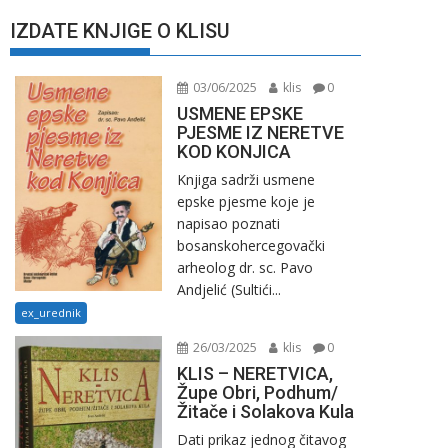
IZDATE KNJIGE O KLISU
03/06/2025
klis
0
USMENE EPSKE
PJESME IZ NERETVE
KOD KONJICA
Knjiga sadrži usmene
epske pjesme koje je
napisao poznati
bosanskohercegovački
arheolog dr. sc. Pavo
Andjelić (Sultići...
ex_urednik
26/03/2025
klis
0
KLIS – NERETVICA,
Župe Obri, Podhum/
Žitače i Solakova Kula
Dati prikaz jednog čitavog