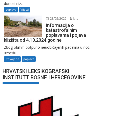
donosi niz...
poplava
Vijesti
28/02/2025
klis
Informacija o
katastrofalnim
poplavama i pojava
klizišta od 4.10.2024.godine
Zbog obilnih potpuno neuobičajenih padalina u noći
između...
Izdvojeno
poplava
HRVATSKI LEKSIKOGRAFSKI
INSTITUTT BOSNE I HERCEGOVINE