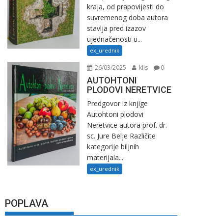
kraja, od prapovijesti do
suvremenog doba autora
stavlja pred izazov
ujednačenosti u...
ex_urednik
26/03/2025
klis
0
AUTOHTONI
PLODOVI NERETVICE
Predgovor iz knjige
Autohtoni plodovi
Neretvice autora prof. dr.
sc. Jure Belje Različite
kategorije biljnih
materijala...
ex_urednik
POPLAVA