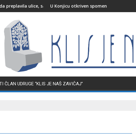
ce, saobraćaj otežan
U Konjicu otkriven spomenik poginulim i nestalim pripad
I ČLAN UDRUGE “KLIS JE NAŠ ZAVIČAJ”