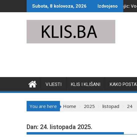
Skip
Jako nevrijeme pogodilo Konjic: Voda preplavila uli
Subota, 8 kolovoza, 2026
Izdvojeno
to
content
VIJESTI
KLIS I KLIŠANI
KAKO POSTAT
You are here
Home
2025
listopad
24
Dan:
24. listopada 2025.