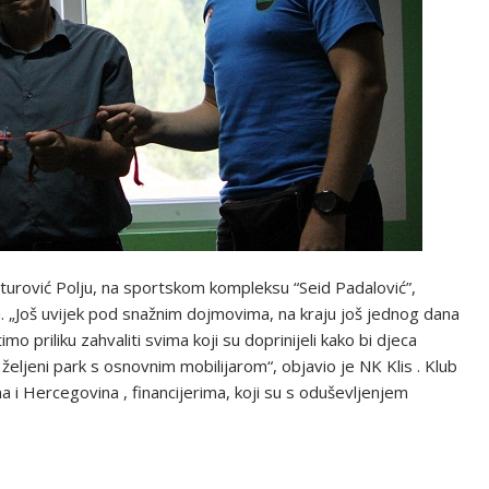
uturović Polju, na sportskom kompleksu “Seid Padalović”,
u. „Još uvijek pod snažnim dojmovima, na kraju još jednog dana
 priliku zahvaliti svima koji su doprinijeli kako bi djeca
željeni park s osnovnim mobilijarom“, objavio je NK Klis . Klub
a i Hercegovina , financijerima, koji su s oduševljenjem