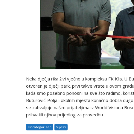
Neka dječja rika živi vječno u kompleksu FK Klis. U B
otvoren je dječji park, prvi takve vrste u ovom grad
kada smo posebno ponosni na sve što radimo, koristimo
Buturović-Polja i okolnih mjesta konačno dobila dugo 
se zahvaljuje našim prijateljima iz World Visiona Bosn
prihvatili njihov prijedlog za provedbu…
Uncategorized
Vijesti