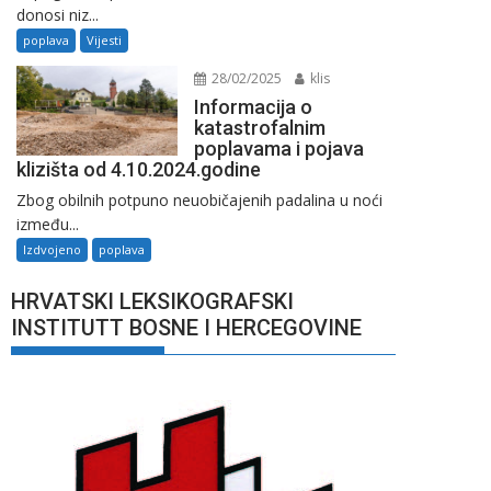
donosi niz...
poplava
Vijesti
28/02/2025
klis
Informacija o
katastrofalnim
poplavama i pojava
klizišta od 4.10.2024.godine
Zbog obilnih potpuno neuobičajenih padalina u noći
između...
Izdvojeno
poplava
HRVATSKI LEKSIKOGRAFSKI
INSTITUTT BOSNE I HERCEGOVINE