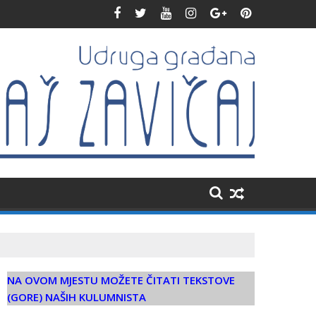
alim pripadnicima HVO-a i HV-a
HBOR obišao radove na novoj čitaonici kod Konjica
NA OVOM MJESTU MOŽETE ČITATI TEKSTOVE
(GORE) NAŠIH KULUMNISTA