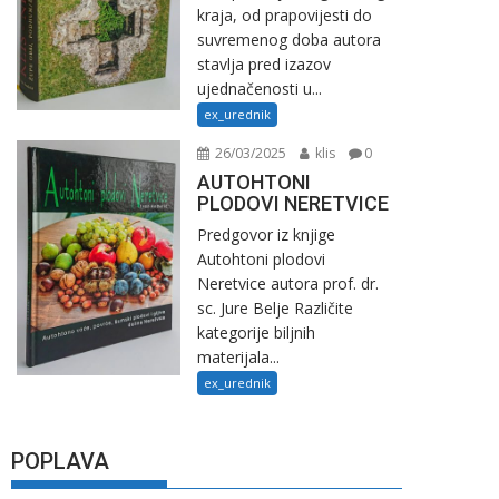
kraja, od prapovijesti do
suvremenog doba autora
stavlja pred izazov
ujednačenosti u...
ex_urednik
26/03/2025
klis
0
AUTOHTONI
PLODOVI NERETVICE
Predgovor iz knjige
Autohtoni plodovi
Neretvice autora prof. dr.
sc. Jure Belje Različite
kategorije biljnih
materijala...
ex_urednik
POPLAVA