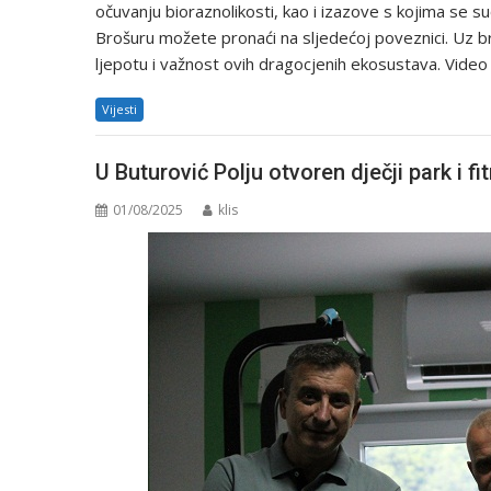
očuvanju bioraznolikosti, kao i izazove s kojima se su
Brošuru možete pronaći na sljedećoj poveznici. Uz bro
ljepotu i važnost ovih dragocjenih ekosustava. Vide
Vijesti
U Buturović Polju otvoren dječji park i fi
01/08/2025
klis