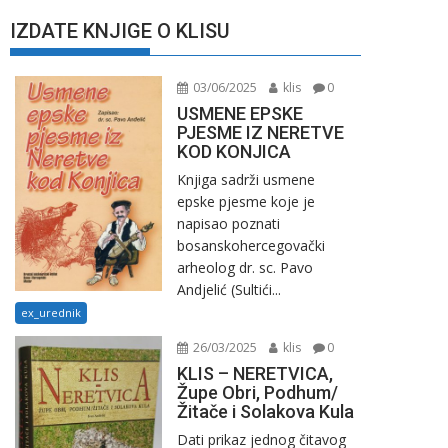
IZDATE KNJIGE O KLISU
03/06/2025
klis
0
USMENE EPSKE
PJESME IZ NERETVE
KOD KONJICA
Knjiga sadrži usmene
epske pjesme koje je
napisao poznati
bosanskohercegovački
arheolog dr. sc. Pavo
Andjelić (Sultići...
ex_urednik
26/03/2025
klis
0
KLIS – NERETVICA,
Župe Obri, Podhum/
Žitače i Solakova Kula
Dati prikaz jednog čitavog