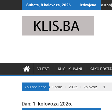
Skip
vstva
Jako nevrijeme pogodilo Konjic: Voda prep
Subota, 8 kolovoza, 2026
Izdvojeno
to
content
VIJESTI
KLIS I KLIŠANI
KAKO POSTAT
You are here
Home
2025
kolovoz
1
Dan:
1. kolovoza 2025.