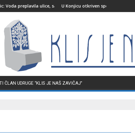
lavila ulice, saobraćaj otežan
U Konjicu otkriven spomenik poginulim i nest
I ČLAN UDRUGE “KLIS JE NAŠ ZAVIČAJ”