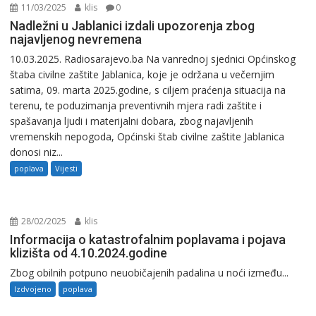
11/03/2025
klis
0
Nadležni u Jablanici izdali upozorenja zbog
najavljenog nevremena
10.03.2025. Radiosarajevo.ba Na vanrednoj sjednici Općinskog
štaba civilne zaštite Jablanica, koje je održana u večernjim
satima, 09. marta 2025.godine, s ciljem praćenja situacija na
terenu, te poduzimanja preventivnih mjera radi zaštite i
spašavanja ljudi i materijalni dobara, zbog najavljenih
vremenskih nepogoda, Općinski štab civilne zaštite Jablanica
donosi niz...
poplava
Vijesti
28/02/2025
klis
Informacija o katastrofalnim poplavama i pojava
klizišta od 4.10.2024.godine
Zbog obilnih potpuno neuobičajenih padalina u noći između...
Izdvojeno
poplava