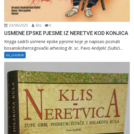
03/06/2025
klis
0
USMENE EPSKE PJESME IZ NERETVE KOD KONJICA
Knjiga sadrži usmene epske pjesme koje je napisao poznati
bosanskohercegovački arheolog dr. sc. Pavo Andjelić (Sultići...
ex_urednik