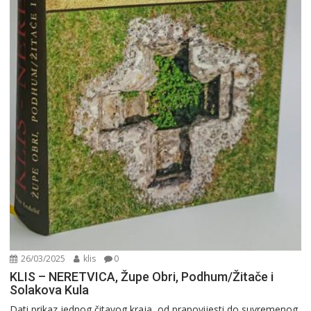
26/03/2025
klis
0
KLIS – NERETVICA, Župe Obri, Podhum/Žitače i
Solakova Kula
Dati prikaz jednog čitavog kraja, od prapovijesti do suvremenog