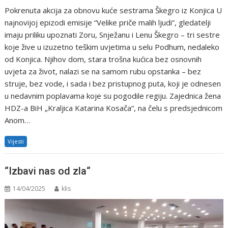
Pokrenuta akcija za obnovu kuće sestrama Škegro iz Konjica U
najnovijoj epizodi emisije “Velike priče malih ljudi”, gledatelji
imaju priliku upoznati Zoru, Snježanu i Lenu Škegro – tri sestre
koje žive u izuzetno teškim uvjetima u selu Podhum, nedaleko
od Konjica. Njihov dom, stara trošna kućica bez osnovnih
uvjeta za život, nalazi se na samom rubu opstanka – bez
struje, bez vode, i sada i bez pristupnog puta, koji je odnesen
u nedavnim poplavama koje su pogodile regiju. Zajednica žena
HDZ-a BiH „Kraljica Katarina Kosača“, na čelu s predsjednicom
Anom…
Vijesti
“Izbavi nas od zla“
14/04/2025
klis